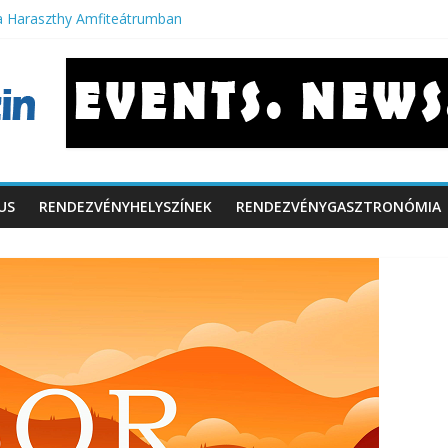
a Haraszthy Amfiteátrumban
szabbít a 10 éves Városliget Café
hivatásturizmus is a magyar fővárosban
bb vidéki konferenciahelyszínek
rt filmek
US
RENDEZVÉNYHELYSZÍNEK
RENDEZVÉNYGASZTRONÓMIA