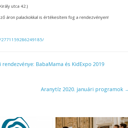
rály utca 42.)
ő áron palackokkal is értékesíteni fog a rendezvényen!
s/2771159286249185/
ádi rendezvénye: BabaMama és KidExpo 2019
Aranytíz 2020. januári programok