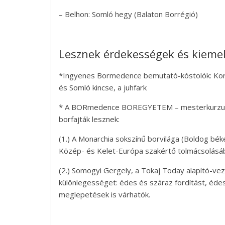
– Belhon: Somló hegy (Balaton Borrégió)
Lesznek érdekességek és kiemel
*Ingyenes Bormedence bemutató-kóstolók: Korp
és Somló kincse, a juhfark
* A BORmedence BOREGYETEM – mesterkurzuso
borfajták lesznek:
(1.) A Monarchia sokszínű borvilága (Boldog bék
Közép- és Kelet-Európa szakértő tolmácsolásá
(2.) Somogyi Gergely, a Tokaj Today alapító-vez
különlegességet: édes és száraz fordítást, éde
meglepetések is várhatók.