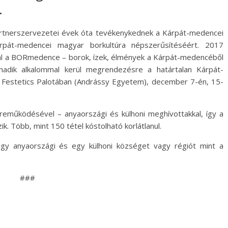
.
rtnerszervezetei évek óta tevékenykednek a Kárpát-medencei
árpát-medencei magyar borkultúra népszerűsítéséért. 2017
l a BORmedence – borok, ízek, élmények a Kárpát-medencéből
adik alkalommal kerül megrendezésre a határtalan Kárpát-
a Festetics Palotában (Andrássy Egyetem), december 7-én, 15-
közreműködésével – anyaországi és külhoni meghívottakkal, így a
 Több, mint 150 tétel kóstolható korlátlanul.
egy anyaországi és egy külhoni községet vagy régiót mint a
###