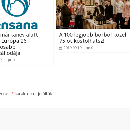
márkanév alatt
A 100 legjobb borból közel
 Európa 26
75-öt kóstolhatsz!
gosabb
2019.09.19.
0
állodája
09.
0
zőket
*
karakterrel jelöltük