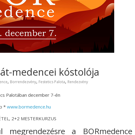
át-medencei kóstolója
,
,
,
ence
Borrendezvény
Festetics Palota
Rendezvény
ics Palotában december 7-én
p *
www.bormedence.hu
TÉTEL, 2+2 MESTERKURZUS
rül megrendezésre a BORmedence