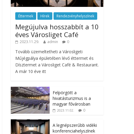
Éttermek
Hírek
Rendezvényhelyszínek
Megújulva hosszabbít a 10
éves Városliget Café
2023.11.29.
admin
0
Tovább üzemeltetheti a Városligeti
Műjégpálya épületében lévő éttermet és
Dísztermet a Városliget Café & Restaurant.
A már 10 éve itt
Felpörgött a
hivatásturizmus is a
magyar fővárosban
0
2023.11.02.
A legnépszerűbb vidéki
konferenciahelyszínek