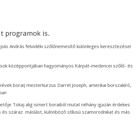
t programok is.
ás András felvidéki szőlőnemesítő különleges keresztezései
k középpontjában hagyományos Kárpát-medencei szőlő- és
eévek borai) mesterkurzus Darrel Joseph, amerikai borszakíró,
ban
etője Tokaj alig ismert boraiból mutat néhány igazán érdekes
s és száraz máslást, különböző stílusú szamorodnikat és más