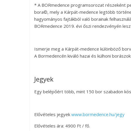
* A BORmedence programsorozat részeként ped
bora©, mely a Kárpát-medence legtöbb történe
hagyományos fajtákból való borainak felhasználá
BORmedence 2019. évi őszi rendezvényén lesz 
Ismerje meg a Kárpát-medence különböző borv
A Bormedencén kiváló hazai és külhoni borászok
Jegyek
Egy belépőért több, mint 150 bor szabadon kóst
Elővételes jegyek
www.bormedence.hu/jegy
Elővételes ára: 4900 Ft / fő.