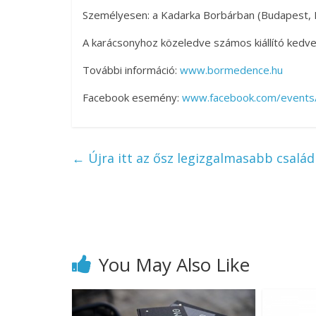
Személyesen: a Kadarka Borbárban (Budapest, Ki
A karácsonyhoz közeledve számos kiállító kedvez
További információ:
www.bormedence.hu
Facebook esemény:
www.facebook.com/event
←
Újra itt az ősz legizgalmasabb csal
You May Also Like