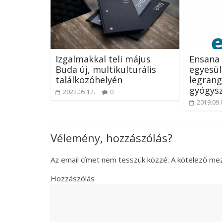
Izgalmakkal teli május
Ensana 
Buda új, multikulturális
egyesül
találkozóhelyén
legran
gyógysz
2022.05.12.
0
2019.09.
Vélemény, hozzászólás?
Az email címet nem tesszük közzé.
A kötelező me
Hozzászólás