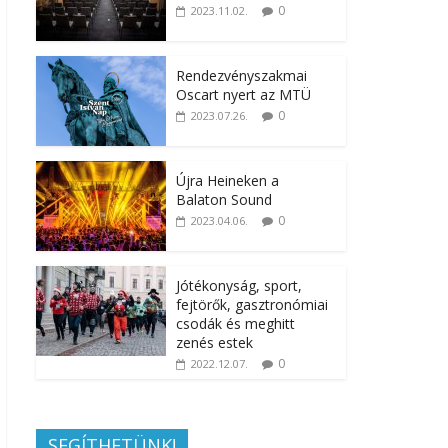
0
2023.11.02.
Rendezvényszakmai
Oscart nyert az MTÜ
0
2023.07.26.
Újra Heineken a
Balaton Sound
0
2023.04.06.
Jótékonyság, sport,
fejtörők, gasztronómiai
csodák és meghitt
zenés estek
0
2022.12.07.
SEGÍTHETÜNK!