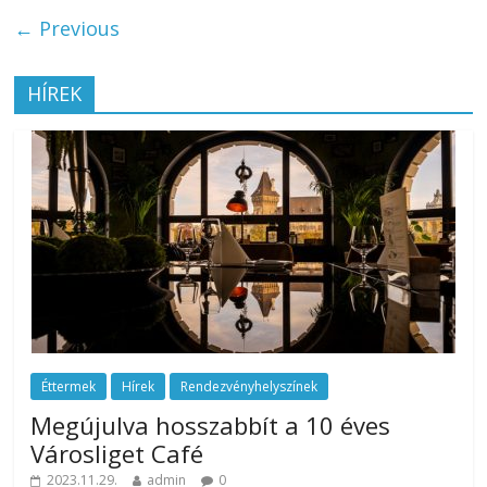
← Previous
HÍREK
Éttermek
Hírek
Rendezvényhelyszínek
Megújulva hosszabbít a 10 éves
Városliget Café
2023.11.29.
admin
0