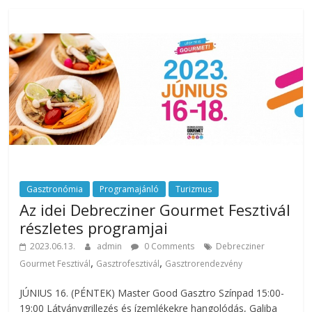
Gasztronómia
Programajánló
Turizmus
Az idei Debrecziner Gourmet Fesztivál
részletes programjai
2023.06.13.
admin
0 Comments
Debrecziner
,
,
Gourmet Fesztivál
Gasztrofesztivál
Gasztrorendezvény
JÚNIUS 16. (PÉNTEK) Master Good Gasztro Színpad 15:00-
19:00 Látványgrillezés és ízemlékekre hangolódás, Galiba