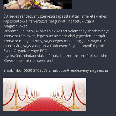
Évtizedes rendezvényszervezői tapasztalattal, ismeretekkel és
kapcsolatokkal felvértezve magunkat, indítottuk útjára
Magazinunkat.
Örömmel üdvözöljük olvasóink között valamennyi rendezvényt
szervező társunkat, legyen az az élete első (egyetlen) partiját
szervező menyasszony, vagy céges marketing-, PR- vagy HR-
munkatárs, vagy a naponta több eseményt lebonyolító profi
Event Organizer vagy PCO.
Igyekszünk mindannyiuk számára hasznos információkat adni.
Kövessenek minket serényen!
Zmák Tibor 0630 3408078 zmak.tibor@rendezvenymagazin.hu