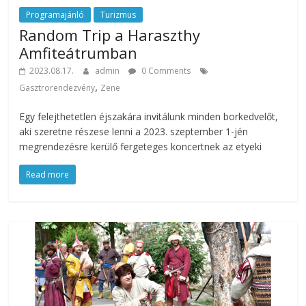
Programajánló
Turizmus
Random Trip a Haraszthy
Amfiteátrumban
2023.08.17.
admin
0 Comments
,
Gasztrorendezvény
Zene
Egy felejthetetlen éjszakára invitálunk minden borkedvelőt,
aki szeretne részese lenni a 2023. szeptember 1-jén
megrendezésre kerülő fergeteges koncertnek az etyeki
Read more