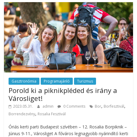
Gasztronómia
Programajánló
Turizmus
Porold ki a piknikpléded és irány a
Városliget!
,
,
2023.05.31.
admin
0 Comments
Bor
Borfesztivál
,
Borrendezvény
Rosalia Fesztivál
Óriás kerti parti Budapest szívében – 12. Rosalia Borpiknik –
Június 9-11., Városliget A főváros legnagyobb nyárindító kerti