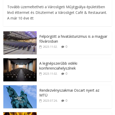
Tovább üzemeltetheti a Városligeti Műjégpálya épületében
lévő éttermet és Dísztermet a Városliget Café & Restaurant.
A már 10 éve itt
Felpörgött a hivatásturizmus is a magyar
fővárosban
0
2023.11.02.
A legnépszerűbb vidéki
konferenciahelyszínek
0
2023.11.02.
Rendezvényszakmai Oscart nyert az
MTÜ
0
2023.07.26.