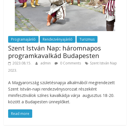
Programajánló
Rendezvényajánló
Turizmus
Szent István Nap: háromnapos
programkavalkád Budapesten
2023.08.15.
admin
0 Comments
Szent István Nap
2023.
A Magyarország születésnapja alkalmából megrendezett
Szent István-napi rendezvénysorozat részeként
minifesztiválok színes kavalkádja várja augusztus 18-20.
között a Budapesten ünneplőket.
Read more