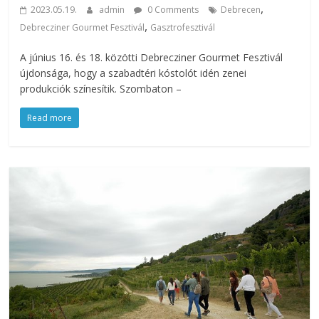
,
2023.05.19.
admin
0 Comments
Debrecen
,
Debrecziner Gourmet Fesztivál
Gasztrofesztivál
A június 16. és 18. közötti Debrecziner Gourmet Fesztivál
újdonsága, hogy a szabadtéri kóstolót idén zenei
produkciók színesítik. Szombaton –
Read more