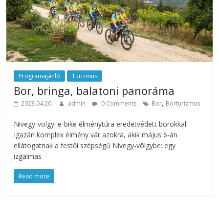
Programajánló
Turizmus
Bor, bringa, balatoni panoráma
,
2023.04.20.
admin
0 Comments
Bor
Borturizmus
Nivegy-völgyi e-bike élménytúra eredetvédett borokkal
Igazán komplex élmény vár azokra, akik május 6-án
ellátogatnak a festői szépségű Nivegy-völgybe: egy
izgalmas
Read more