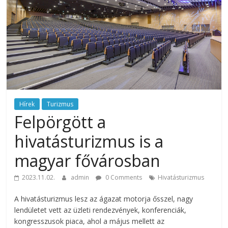
rendezvény
ajánlatok.
Rendezvények,
rendezvénytechnika,
rendezvényeszközök,
rendezvénygasztronómia,
catering.
Útmutató
úgy
Hírek
Turizmus
a
Felpörgött a
profi
hivatásturizmus is a
rendezvényszervező
kollégáknak,
magyar fővárosban
mint
a
2023.11.02.
admin
0 Comments
Hivatásturizmus
céges
A hivatásturizmus lesz az ágazat motorja ősszel, nagy
rendezvények
lendületet vett az üzleti rendezvények, konferenciák,
szervezőinek,
kongresszusok piaca, ahol a május mellett az
vagy