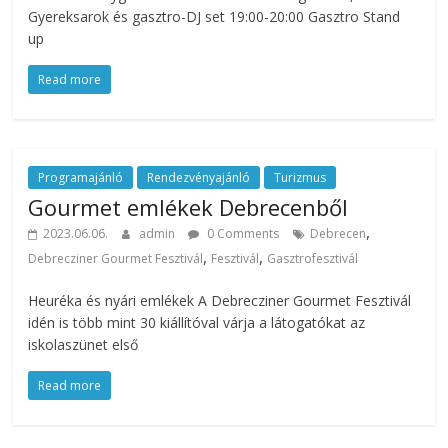
Gyereksarok és gasztro-DJ set 19:00-20:00 Gasztro Stand
up
Read more
Programajánló
Rendezvényajánló
Turizmus
Gourmet emlékek Debrecenből
,
2023.06.06.
admin
0 Comments
Debrecen
,
,
Debrecziner Gourmet Fesztivál
Fesztivál
Gasztrofesztivál
Heuréka és nyári emlékek A Debrecziner Gourmet Fesztivál
idén is több mint 30 kiállítóval várja a látogatókat az
iskolaszünet első
Read more