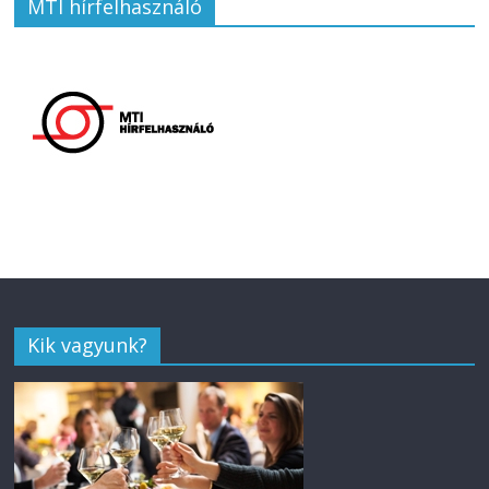
MTI hírfelhasználó
Kik vagyunk?