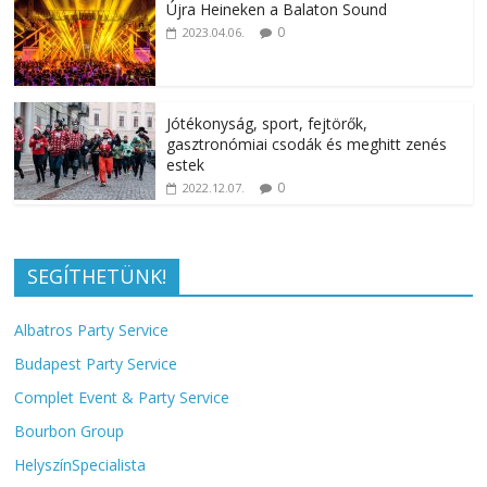
Újra Heineken a Balaton Sound
0
2023.04.06.
Jótékonyság, sport, fejtörők,
gasztronómiai csodák és meghitt zenés
estek
0
2022.12.07.
SEGÍTHETÜNK!
Albatros Party Service
Budapest Party Service
Complet Event & Party Service
Bourbon Group
HelyszínSpecialista