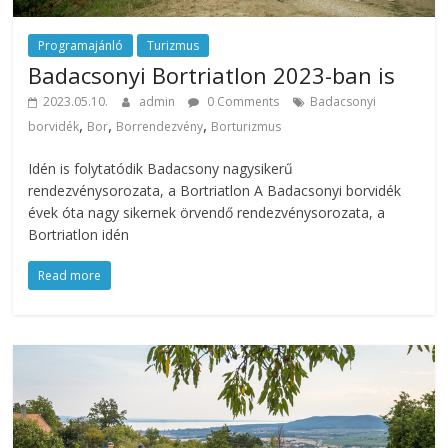
Programajánló
Turizmus
Badacsonyi Bortriatlon 2023-ban is
2023.05.10.
admin
0 Comments
Badacsonyi
,
,
,
borvidék
Bor
Borrendezvény
Borturizmus
Idén is folytatódik Badacsony nagysikerű
rendezvénysorozata, a Bortriatlon A Badacsonyi borvidék
évek óta nagy sikernek örvendő rendezvénysorozata, a
Bortriatlon idén
Read more