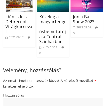
Idén is lesz
Közeleg a
Jön a Bar
Debreceni
magyartenge
Show 2023
Virágkarnevá
r
2023.03.09.
l
ősbemutatój
0
a a Centrál
2021.08.12.
Színházban
0
2022.10.11.
0
Vélemény, hozzászólás?
Az email címet nem tesszük közzé.
A kötelező mezőket
*
karakterrel jelöltük
Hozzászólás