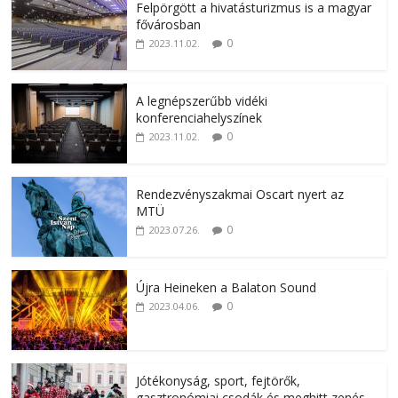
Felpörgött a hivatásturizmus is a magyar
fővárosban
0
2023.11.02.
A legnépszerűbb vidéki
konferenciahelyszínek
0
2023.11.02.
Rendezvényszakmai Oscart nyert az
MTÜ
0
2023.07.26.
Újra Heineken a Balaton Sound
0
2023.04.06.
Jótékonyság, sport, fejtörők,
gasztronómiai csodák és meghitt zenés