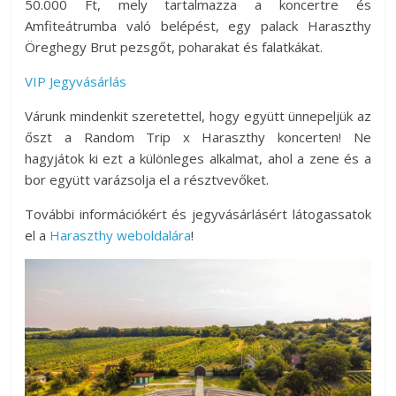
50.000 Ft, mely tartalmazza a koncertre és
Amfiteátrumba való belépést, egy palack Haraszthy
Öreghegy Brut pezsgőt, poharakat és falatkákat.
VIP Jegyvásárlás
Várunk mindenkit szeretettel, hogy együtt ünnepeljük az
őszt a Random Trip x Haraszthy koncerten! Ne
hagyjátok ki ezt a különleges alkalmat, ahol a zene és a
bor együtt varázsolja el a résztvevőket.
További információkért és jegyvásárlásért látogassatok
el a
Haraszthy weboldalára
!