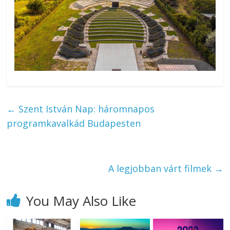
←
Szent István Nap: háromnapos
programkavalkád Budapesten
A legjobban várt filmek
→
You May Also Like