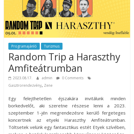
rendezvény
ajánlatok.
Rendezvények,
rendezvénytechnika,
rendezvényeszközök,
rendezvénygasztronómia,
catering.
Programajánló
Turizmus
Random Trip a Haraszthy
Útmutató
úgy
Amfiteátrumban
a
profi
2023.08.17.
admin
0 Comments
rendezvényszervező
,
Gasztrorendezvény
Zene
kollégáknak,
mint
Egy felejthetetlen éjszakára invitálunk minden
a
borkedvelőt, aki szeretne részese lenni a 2023.
céges
szeptember 1-jén megrendezésre kerülő fergeteges
rendezvények
koncertnek az etyeki Haraszthy Amfiteátrumban.
szervezőinek,
Töltsetek velünk egy fantasztikus estét Etyek szívében,
vagy