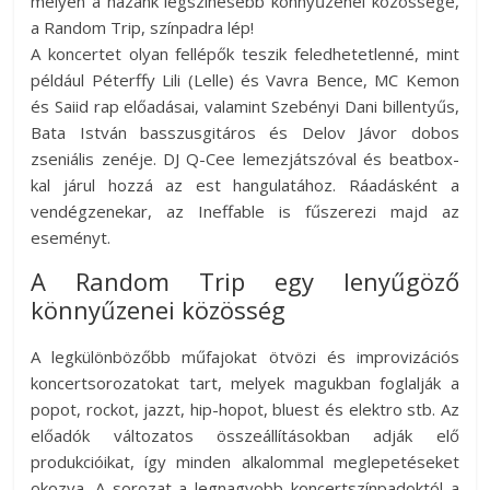
melyen a hazánk legszínesebb könnyűzenei közössége,
az
a Random Trip, színpadra lép!
esküvőjüket
A koncertet olyan fellépők teszik feledhetetlenné, mint
tervezgető
például Péterffy Lili (Lelle) és Vavra Bence, MC Kemon
kisasszonyoknak.
és Saiid rap előadásai, valamint Szebényi Dani billentyűs,
Bata István basszusgitáros és Delov Jávor dobos
zseniális zenéje. DJ Q-Cee lemezjátszóval és beatbox-
kal járul hozzá az est hangulatához. Ráadásként a
vendégzenekar, az Ineffable is fűszerezi majd az
eseményt.
A Random Trip egy lenyűgöző
könnyűzenei közösség
A legkülönbözőbb műfajokat ötvözi és improvizációs
koncertsorozatokat tart, melyek magukban foglalják a
popot, rockot, jazzt, hip-hopot, bluest és elektro stb. Az
előadók változatos összeállításokban adják elő
produkcióikat, így minden alkalommal meglepetéseket
okozva. A sorozat a legnagyobb koncertszínpadoktól a