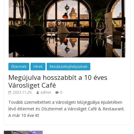
Éttermek
Hírek
Rendezvényhelyszínek
Megújulva hosszabbít a 10 éves
Városliget Café
2023.11.29.
admin
0
Tovább üzemeltetheti a Városligeti Műjégpálya épületében
lévő éttermet és Dísztermet a Városliget Café & Restaurant.
A már 10 éve itt