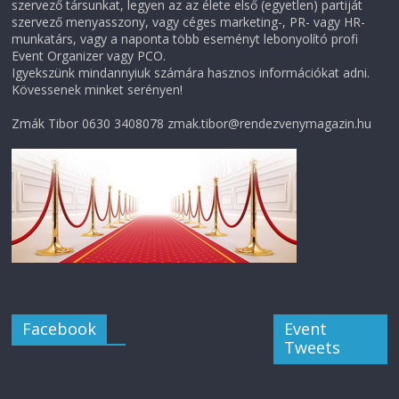
szervező társunkat, legyen az az élete első (egyetlen) partiját
szervező menyasszony, vagy céges marketing-, PR- vagy HR-
munkatárs, vagy a naponta több eseményt lebonyolító profi
Event Organizer vagy PCO.
Igyekszünk mindannyiuk számára hasznos információkat adni.
Kövessenek minket serényen!
Zmák Tibor 0630 3408078 zmak.tibor@rendezvenymagazin.hu
Facebook
Event
Tweets