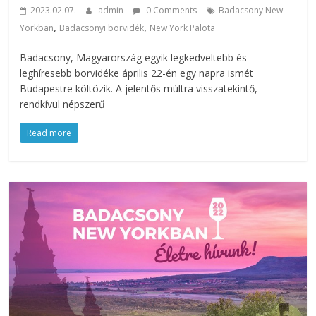
2023.02.07.
admin
0 Comments
Badacsony New
,
,
Yorkban
Badacsonyi borvidék
New York Palota
Badacsony, Magyarország egyik legkedveltebb és
leghíresebb borvidéke április 22-én egy napra ismét
Budapestre költözik. A jelentős múltra visszatekintő,
rendkívül népszerű
Read more