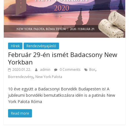
Hírek
Rendezvényajánló
Február 29-én ismét Badacsony New
Yorkban
,
2020.01.22.
admin
0 Comments
Bor
,
Borrendezvény
New York Palota
10 éve együtt a Badacsonyi Borvidék Budapesten is! A
jubileumi borvidéki bemutatkozásra idén is a patinás New
York Palota Róma
Read more