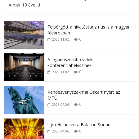
A már 10 éve itt
Felpörgött a hivatásturizmus is a magyar
fővárosban
0
2023.11.02.
A legnépszerűbb vidéki
konferenciahelyszínek
0
2023.11.02.
Rendezvényszakmai Oscart nyert az
MTÜ
0
2023.07.26.
Újra Heineken a Balaton Sound
0
2023.04.06.