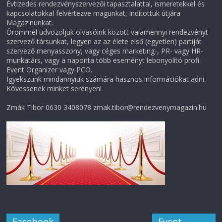
Évtizedes rendezvényszervezői tapasztalattal, ismeretekkel és
kapcsolatokkal felvértezve magunkat, indítottuk útjára
Magazinunkat.
Örömmel üdvözöljük olvasóink között valamennyi rendezvényt
szervező társunkat, legyen az az élete első (egyetlen) partiját
szervező menyasszony, vagy céges marketing-, PR- vagy HR-
munkatárs, vagy a naponta több eseményt lebonyolító profi
Event Organizer vagy PCO.
Igyekszünk mindannyiuk számára hasznos információkat adni.
Kövessenek minket serényen!
Zmák Tibor 0630 3408078 zmak.tibor@rendezvenymagazin.hu
Facebook
Event