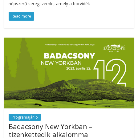
népszerű seregszemle, amely a borvidék
az
esküvőjüket
Read more
tervezgető
kisasszonyoknak.
Programajánló
Badacsony New Yorkban –
tizenkettedik alkalommal