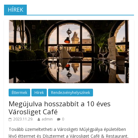
HÍREK
Éttermek
Hírek
Rendezvényhelyszínek
Megújulva hosszabbít a 10 éves
Városliget Café
2023.11.29.
admin
0
Tovább üzemeltetheti a Városligeti Műjégpálya épületében
lévő éttermet és Dísztermet a Városliget Café & Restaurant.