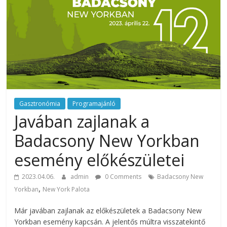
rendezvény
ajánlatok.
Rendezvények,
rendezvénytechnika,
rendezvényeszközök,
rendezvénygasztronómia,
catering.
Útmutató
úgy
Gasztronómia
Programajánló
a
Javában zajlanak a
profi
Badacsony New Yorkban
rendezvényszervező
kollégáknak,
esemény előkészületei
mint
a
2023.04.06.
admin
0 Comments
Badacsony New
céges
,
Yorkban
New York Palota
rendezvények
Már javában zajlanak az előkészületek a Badacsony New
szervezőinek,
Yorkban esemény kapcsán. A jelentős múltra visszatekintő
vagy