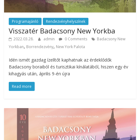
Programajánló
Rendezvényhelyszínek
Visszatér Badacsony New Yorkba
2022.03.28.
admin
0 Comments
Badacsony New
,
,
Yorkban
Borrendezvény
New York Palota
Idén ismét gazdag ízelítőt kaphatnak az érdeklődők
Badacsony boraiból és turisztikai kínálatából, hiszen egy év
kihagyás után, április 9-én újra
Read more