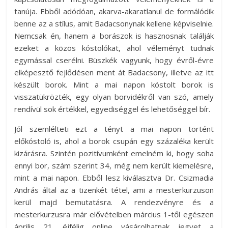
tanúja. Ebből adódóan, akarva-akaratlanul de formálódik
benne az a stílus, amit Badacsonynak kellene képviselnie.
Nemcsak én, hanem a borászok is hasznosnak találják
ezeket a közös kóstolókat, ahol véleményt tudnak
egymással cserélni. Büszkék vagyunk, hogy évről-évre
elképesztő fejlődésen ment át Badacsony, illetve az itt
készült borok. Mint a mai napon kóstolt borok is
visszatükrözték, egy olyan borvidékről van szó, amely
rendívül sok értékkel, egyediséggel és lehetőséggel bír.
Jól szemlélteti ezt a tényt a mai napon történt
előkóstoló is, ahol a borok csupán egy százaléka került
kizárásra. Szintén pozitívumként emelném ki, hogy soha
ennyi bor, szám szerint 34, még nem került kiemelésre,
mint a mai napon. Ebből lesz kiválasztva Dr. Csizmadia
András által az a tizenkét tétel, ami a mesterkurzuson
kerül majd bemutatásra. A rendezvényre és a
mesterkurzusra már elővételben március 1-től egészen
április 21. éjfélig online vásárolhatnak jegyet a