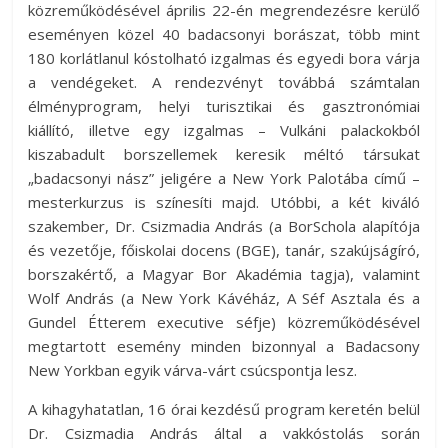
közreműködésével április 22-én megrendezésre kerülő
eseményen közel 40 badacsonyi borászat, több mint
180 korlátlanul kóstolható izgalmas és egyedi bora várja
a vendégeket. A rendezvényt továbbá számtalan
élményprogram, helyi turisztikai és gasztronómiai
kiállító, illetve egy izgalmas – Vulkáni palackokból
kiszabadult borszellemek keresik méltó társukat
„badacsonyi nász” jeligére a New York Palotába című –
mesterkurzus is színesíti majd. Utóbbi, a két kiváló
szakember, Dr. Csizmadia András (a BorSchola alapítója
és vezetője, főiskolai docens (BGE), tanár, szakújságíró,
borszakértő, a Magyar Bor Akadémia tagja), valamint
Wolf András (a New York Kávéház, A Séf Asztala és a
Gundel Étterem executive séfje) közreműködésével
megtartott esemény minden bizonnyal a Badacsony
New Yorkban egyik várva-várt csúcspontja lesz.
A kihagyhatatlan, 16 órai kezdésű program keretén belül
Dr. Csizmadia András által a vakkóstolás során