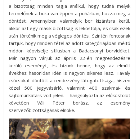
a bizottság minden tagja anélkül, hogy tudná melyik
termelőnek a bora van éppen a pohárban, hozza meg a
döntést. Amennyiben valamelyik bor kizárásra kerül,
akkor azt egy másik bizottság is lekóstolja, és csak ezek
után történik meg a végleges döntés. Szintén fontosnak
tartjuk, hogy minden tétel az adott kategóriájában méltó
módon képviselje stílusban a Badacsonyi borvidéket.
Már nagyon várjuk az április 22-én megrendezésre
kerülő eseményt, és bízunk benne, hogy az elmúlt
évekhez hasonlóan idén is nagyon sikeres lesz. Tavaly
csúcsokat döntött a rendezvény látogatottsága, hiszen
közel 500 jegyvásárló, valamint 400 szakmai- és
sajtómunkatárs volt jelen. – hangsúlyozta az előkóstolót
követően Váli Péter borász, az esemény
szervezőbizottságának elnöke.