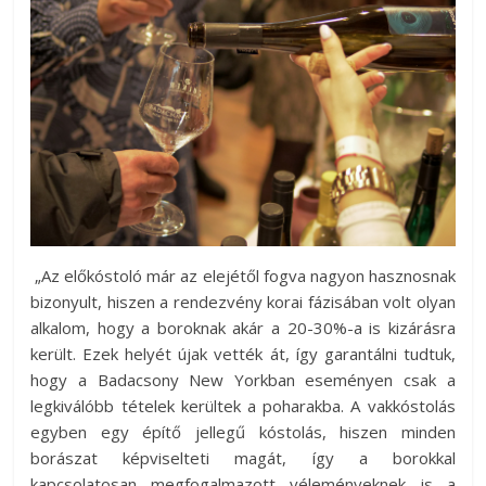
„Az előkóstoló már az elejétől fogva nagyon hasznosnak
bizonyult, hiszen a rendezvény korai fázisában volt olyan
alkalom, hogy a boroknak akár a 20-30%-a is kizárásra
került. Ezek helyét újak vették át, így garantálni tudtuk,
hogy a Badacsony New Yorkban eseményen csak a
legkiválóbb tételek kerültek a poharakba. A vakkóstolás
egyben egy építő jellegű kóstolás, hiszen minden
borászat képviselteti magát, így a borokkal
kapcsolatosan megfogalmazott véleményeknek is a