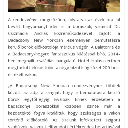
A rendezvényt megelőzően, folytatva az évek óta jól
bevált hagyományt idén is a borászok, valamint Dr.
Csizmadia András közreműködésével zajlott a
Badacsony New Yorkban eseményen bemutatásra
kerülő borok előkóstolója március végén. A Balatonra és
a Badacsony-hegyre fantasztikus kilátással bíró, 2014-
ben megnyílt családias hangulatú Hotel Halászkertben
megtartott előkóstolón a négy bizottság közel 200 bort
értékelt vakon.
„A Badacsony New Yorkban rendezvénynek többek
között az adja a rangját, hogy a bemutatásra kerülő
borok egytől-egyig kiválóak. Ennek érdekében a
badacsonyi borászokkal közösen szinte már a
kezdetektől fogva kitaláltuk, hogy szükséges a vakon
történő előkóstoló. Az általunk lefektetett szigorú
szabályok, valamint elfogadott értékrendek betartásával