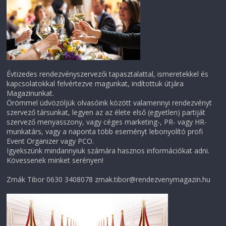
Évtizedes rendezvényszervezői tapasztalattal, ismeretekkel és
kapcsolatokkal felvértezve magunkat, indítottuk útjára
Magazinunkat.
Örömmel üdvözöljük olvasóink között valamennyi rendezvényt
szervező társunkat, legyen az az élete első (egyetlen) partiját
szervező menyasszony, vagy céges marketing-, PR- vagy HR-
munkatárs, vagy a naponta több eseményt lebonyolító profi
Event Organizer vagy PCO.
Igyekszünk mindannyiuk számára hasznos információkat adni.
Kövessenek minket serényen!
Zmák Tibor 0630 3408078 zmak.tibor@rendezvenymagazin.hu