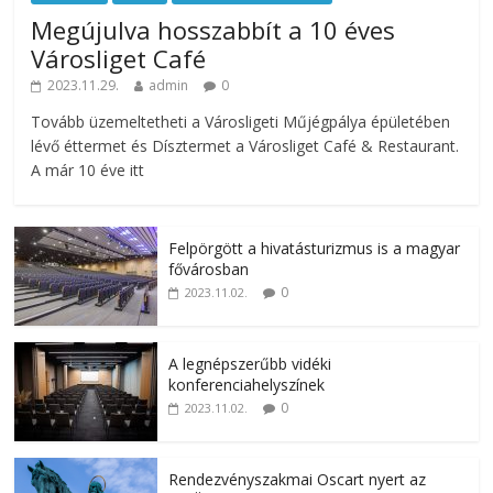
Megújulva hosszabbít a 10 éves
Városliget Café
2023.11.29.
admin
0
Tovább üzemeltetheti a Városligeti Műjégpálya épületében
lévő éttermet és Dísztermet a Városliget Café & Restaurant.
A már 10 éve itt
Felpörgött a hivatásturizmus is a magyar
fővárosban
0
2023.11.02.
A legnépszerűbb vidéki
konferenciahelyszínek
0
2023.11.02.
Rendezvényszakmai Oscart nyert az