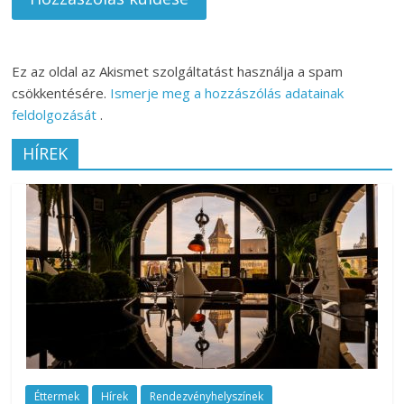
Ez az oldal az Akismet szolgáltatást használja a spam
csökkentésére.
Ismerje meg a hozzászólás adatainak
feldolgozását
.
HÍREK
Éttermek
Hírek
Rendezvényhelyszínek