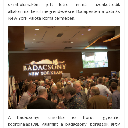
szimbólumaként jött létre, immár tizenkettedik
az
alkalommal kerül megrendezésre Budapesten a patinás
esküvőjüket
New York Palota Róma termében.
tervezgető
kisasszonyoknak.
A Badacsonyi Turisztikai és Borút Egyesület
koordinálásával, valamint a badacsonyi borászok aktív