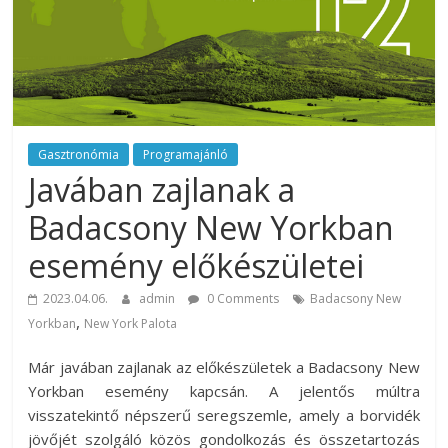
rendezvény
ajánlatok.
Rendezvények,
rendezvénytechnika,
rendezvényeszközök,
rendezvénygasztronómia,
catering.
Gasztronómia
Programajánló
Javában zajlanak a
Útmutató
úgy
Badacsony New Yorkban
a
profi
esemény előkészületei
rendezvényszervező
kollégáknak,
2023.04.06.
admin
0 Comments
Badacsony New
,
mint
Yorkban
New York Palota
a
Már javában zajlanak az előkészületek a Badacsony New
céges
Yorkban esemény kapcsán. A jelentős múltra
rendezvények
visszatekintő népszerű seregszemle, amely a borvidék
szervezőinek,
jövőjét szolgáló közös gondolkozás és összetartozás
vagy