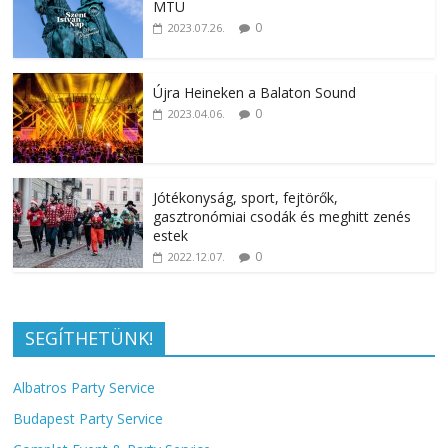
MTÜ
0
2023.07.26.
Újra Heineken a Balaton Sound
0
2023.04.06.
Jótékonyság, sport, fejtörők,
gasztronómiai csodák és meghitt zenés
estek
0
2022.12.07.
SEGÍTHETÜNK!
Albatros Party Service
Budapest Party Service