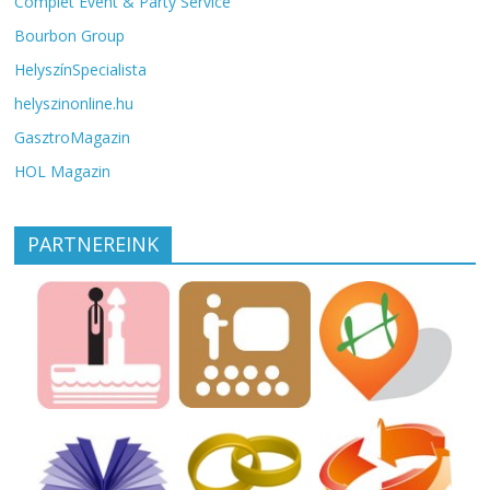
Complet Event & Party Service
Bourbon Group
HelyszínSpecialista
helyszinonline.hu
GasztroMagazin
HOL Magazin
PARTNEREINK