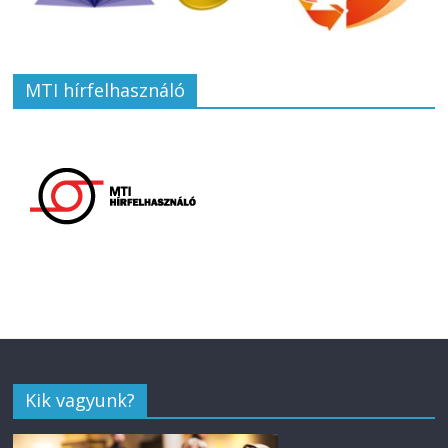
MTI hírfelhasználó
Kik vagyunk?