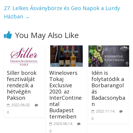
27. Lelkes Ásványbörze és Geo Napok a Lurdy
Házban
→
You May Also Like
Siller borok
Winelovers
Idén is
fesztiválját
Tokaj
folytatódik a
rendezik a
Exclusive
Borbarangol
hétvégén
2020. az
ás
Pakson
InterContine
Badacsonyba
ntal
n
2022.06.02.
Budapest
2022.11.14.
0
termeiben
0
2020.08.14.
0