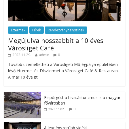
Éttermek
Hírek
Rendezvényhelyszínek
Megújulva hosszabbít a 10 éves
Városliget Café
2023.11.29.
admin
0
Tovább üzemeltetheti a Városligeti Műjégpálya épületében
lévő éttermet és Dísztermet a Városliget Café & Restaurant.
A már 10 éve itt
Felpörgött a hivatásturizmus is a magyar
fővárosban
0
2023.11.02.
A legnépszerűbb vidéki