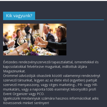
Kik vagyunk?
Évtizedes rendezvényszervezői tapasztalattal, ismeretekkel és
kapcsolatokkal felvértezve magunkat, indítottuk útjára
Magazinunkat.
Örömmel üdvözöljük olvasóink között valamennyi rendezvényt
szervező társunkat, legyen az az élete első (egyetlen) partiját
szervező menyasszony, vagy céges marketing-, PR- vagy HR-
munkatárs, vagy a naponta több eseményt lebonyolító profi
Event Organizer vagy PCO.
Igyekszünk mindannyiuk számára hasznos információkat adni.
Kövessenek minket serényen!