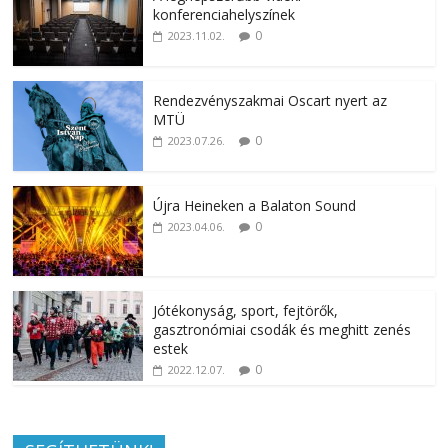
konferenciahelyszínek
0
2023.11.02.
Rendezvényszakmai Oscart nyert az
MTÜ
0
2023.07.26.
Újra Heineken a Balaton Sound
0
2023.04.06.
Jótékonyság, sport, fejtörők,
gasztronómiai csodák és meghitt zenés
estek
0
2022.12.07.