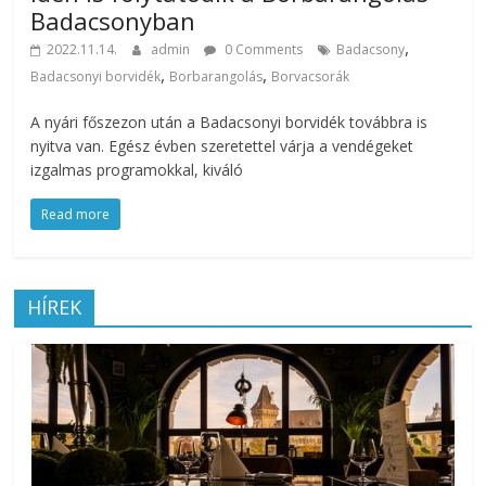
Badacsonyban
,
2022.11.14.
admin
0 Comments
Badacsony
,
,
Badacsonyi borvidék
Borbarangolás
Borvacsorák
A nyári főszezon után a Badacsonyi borvidék továbbra is
nyitva van. Egész évben szeretettel várja a vendégeket
izgalmas programokkal, kiváló
Read more
HÍREK