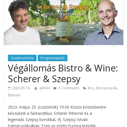
rendezvény
ajánlatok.
Rendezvények,
rendezvénytechnika,
rendezvényeszközök,
rendezvénygasztronómia,
catering.
Útmutató
úgy
Gasztronómia
Programajánló
a
Végállomás Bistro & Wine:
profi
Scherer & Szepsy
rendezvényszervező
kollégáknak,
,
,
2023.05.18.
admin
0 Comments
Bor
Borvacsorák
mint
Étterem
a
céges
2023. május 25. (csütörtök) 19.00 Közös kóstolóestre
rendezvények
készülünk a fantasztikus Scherer Péterrel és a
szervezőinek,
legendás Szepsy borokkal, ifj. Szepsy István
vagy
tolmácsolásában. Ezen az estén Európa legjobb