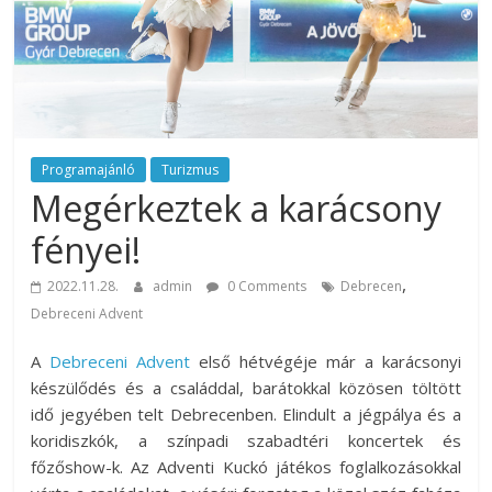
rendezvény
ajánlatok.
Rendezvények,
rendezvénytechnika,
rendezvényeszközök,
rendezvénygasztronómia,
catering.
Programajánló
Turizmus
Megérkeztek a karácsony
Útmutató
úgy
fényei!
a
profi
,
2022.11.28.
admin
0 Comments
Debrecen
rendezvényszervező
Debreceni Advent
kollégáknak,
mint
A
Debreceni Advent
első hétvégéje már a karácsonyi
a
készülődés és a családdal, barátokkal közösen töltött
céges
idő jegyében telt Debrecenben. Elindult a jégpálya és a
rendezvények
koridiszkók, a színpadi szabadtéri koncertek és
szervezőinek,
főzőshow-k. Az Adventi Kuckó játékos foglalkozásokkal
vagy