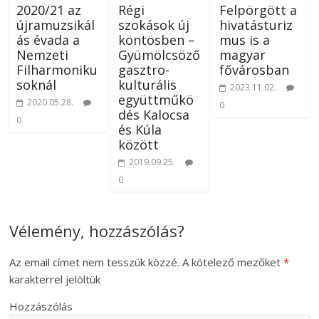
2020/21 az
Régi
Felpörgött a
újramuzsikál
szokások új
hivatásturiz
ás évada a
köntösben –
mus is a
Nemzeti
Gyümölcsöző
magyar
Filharmoniku
gasztro-
fővárosban
soknál
kulturális
2023.11.02.
együttműkö
2020.05.28.
0
dés Kalocsa
0
és Kúla
között
2019.09.25.
0
Vélemény, hozzászólás?
Az email címet nem tesszük közzé.
A kötelező mezőket
*
karakterrel jelöltük
Hozzászólás