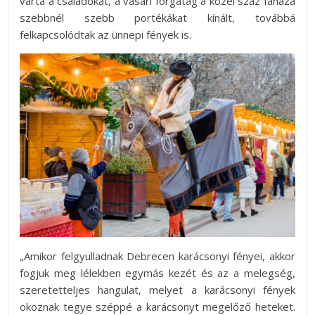
várta a családokat, a vásári forgatag a közel száz faháza
az
szebbnél szebb portékákat kínált, továbbá
esküvőjüket
felkapcsolódtak az ünnepi fények is.
tervezgető
kisasszonyoknak.
„Amikor felgyulladnak Debrecen karácsonyi fényei, akkor
fogjuk meg lélekben egymás kezét és az a melegség,
szeretetteljes hangulat, melyet a karácsonyi fények
okoznak tegye széppé a karácsonyt megelőző heteket.