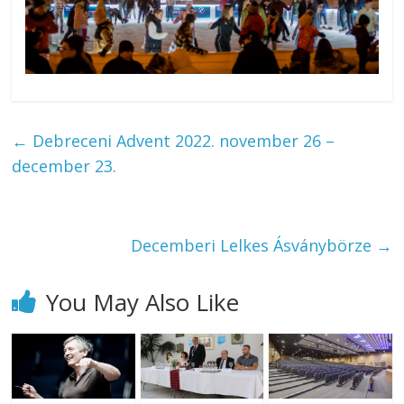
←
Debreceni Advent 2022. november 26 –
december 23.
Decemberi Lelkes Ásványbörze
→
You May Also Like