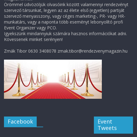
Örömmel üdvözöljük olvasóink között valamennyi rendezvényt
szervező társunkat, legyen az az élete első (egyetlen) partiját
szervező menyasszony, vagy céges marketing-, PR- vagy HR-
munkatárs, vagy a naponta több eseményt lebonyolító profi
Event Organizer vagy PCO.
Igyekszünk mindannyiuk számára hasznos információkat adni.
Kövessenek minket serényen!
Zmák Tibor 0630 3408078 zmak.tibor@rendezvenymagazin.hu
Facebook
Event
Tweets