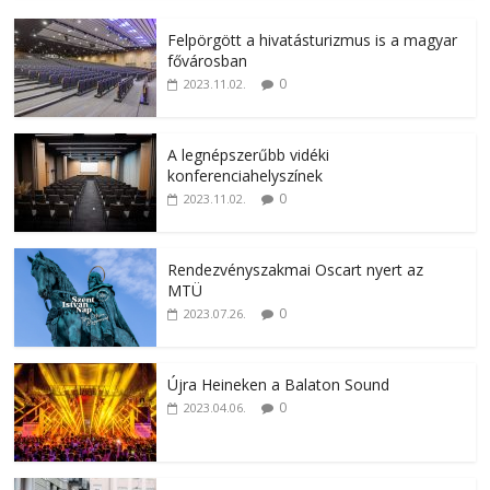
Felpörgött a hivatásturizmus is a magyar
fővárosban
0
2023.11.02.
A legnépszerűbb vidéki
konferenciahelyszínek
0
2023.11.02.
Rendezvényszakmai Oscart nyert az
MTÜ
0
2023.07.26.
Újra Heineken a Balaton Sound
0
2023.04.06.