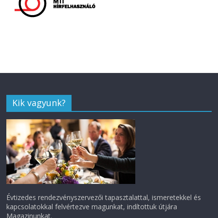
Kik vagyunk?
Évtizedes rendezvényszervezői tapasztalattal, ismeretekkel és
kapcsolatokkal felvértezve magunkat, indítottuk útjára
Magazinunkat.