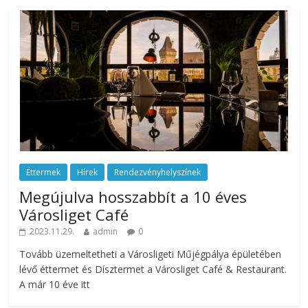
Éttermek
Hírek
Rendezvényhelyszínek
Megújulva hosszabbít a 10 éves
Városliget Café
2023.11.29.
admin
0
Tovább üzemeltetheti a Városligeti Műjégpálya épületében
lévő éttermet és Dísztermet a Városliget Café & Restaurant.
A már 10 éve itt