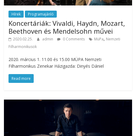
Hírek
Programajánló
Koncertáriák: Vivaldi, Haydn, Mozart,
Beethoven és Mendelsohn művei
,
2020.02.25.
admin
0 Comments
MüPa
Nemzeti
Filharmonikusok
2020. március 1. 11.00 és 15.00 MÜPA Nemzeti
Filharmonikus Zenekar Házigazda: Dinyés Dániel
Read more