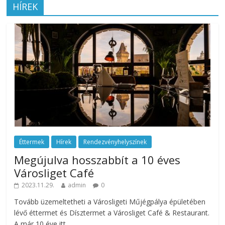
HÍREK
Éttermek
Hírek
Rendezvényhelyszínek
Megújulva hosszabbít a 10 éves
Városliget Café
2023.11.29.
admin
0
Tovább üzemeltetheti a Városligeti Műjégpálya épületében
lévő éttermet és Dísztermet a Városliget Café & Restaurant.
A már 10 éve itt