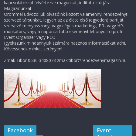
kapcsolatokkal felvértezve magunkat, indítottuk útjára
Magazinunkat.
Örömmel üdvözöljük olvasóink között valamennyi rendezvényt
szervező társunkat, legyen az az élete első (egyetlen) partiját
szervező menyasszony, vagy céges marketing-, PR- vagy HR-
munkatárs, vagy a naponta több eseményt lebonyolító profi
Event Organizer vagy PCO.
Igyekszünk mindannyiuk számára hasznos információkat adni.
Kövessenek minket serényen!
Zmák Tibor 0630 3408078 zmak.tibor@rendezvenymagazin.hu
Facebook
Event