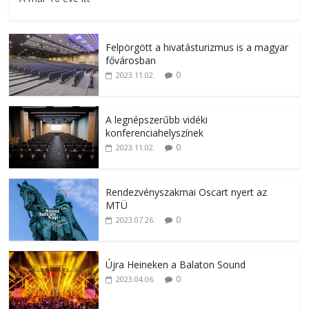
Felpörgött a hivatásturizmus is a magyar
fővárosban
0
2023.11.02.
A legnépszerűbb vidéki
konferenciahelyszínek
0
2023.11.02.
Rendezvényszakmai Oscart nyert az
MTÜ
0
2023.07.26.
Újra Heineken a Balaton Sound
0
2023.04.06.