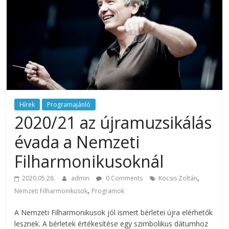
rendezvény
ajánlatok.
Rendezvények,
rendezvénytechnika,
rendezvényeszközök,
rendezvénygasztronómia,
catering.
Útmutató
úgy
Hírek
Programajánló
a
2020/21 az újramuzsikálás
profi
évada a Nemzeti
rendezvényszervező
kollégáknak,
Filharmonikusoknál
mint
,
a
2020.05.28.
admin
0 Comments
Kocsis Zoltán
céges
,
Nemzeti Filharmonikusok
Programok
rendezvények
A Nemzeti Filharmonikusok jól ismert bérletei újra elérhetők
szervezőinek,
lesznek. A bérletek értékesítése egy szimbolikus dátumhoz
vagy