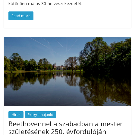
kötődően május 30-án veszi kezdetét.
az
esküvőjüket
Read more
tervezgető
kisasszonyoknak.
Hírek
Programajánló
Beethovennel a szabadban a mester
születésének 250. évfordulóján