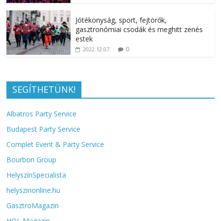
Jótékonyság, sport, fejtörők,
gasztronómiai csodák és meghitt zenés
estek
0
2022.12.07.
SEGÍTHETÜNK!
Albatros Party Service
Budapest Party Service
Complet Event & Party Service
Bourbon Group
HelyszínSpecialista
helyszinonline.hu
GasztroMagazin
HOL Magazin