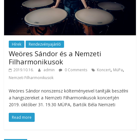
Hírek
Rendezvényajánló
Weöres Sándor és a Nemzeti
Filharmonikusok
,
,
2019.10.16.
admin
0 Comments
Koncert
MüPa
Nemzeti Filharmonikusok
Weöres Sándor nonszensz költeményeivel tanítják beszélni
a hangszereket a Nemzeti Filharmonikusok koncertjén
2019. október 31. 19.30 MÜPA, Bartók Béla Nemzeti
Read more