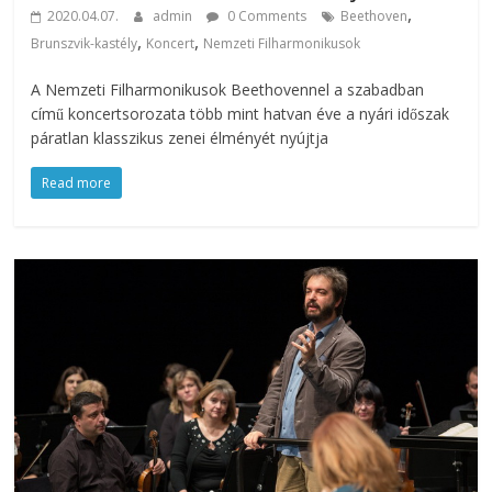
,
2020.04.07.
admin
0 Comments
Beethoven
,
,
Brunszvik-kastély
Koncert
Nemzeti Filharmonikusok
A Nemzeti Filharmonikusok Beethovennel a szabadban
című koncertsorozata több mint hatvan éve a nyári időszak
páratlan klasszikus zenei élményét nyújtja
Read more