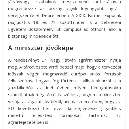
járványügyi szabályok messzemenő betartásával)
az
megrendezze az ország egyik legnagyobb agrár-
esküvőjüket
seregszemléjét Debrecenben. A XXIX. Farmer Expónak
tervezgető
(augusztus 18. és 21. között) idén is a Debreceni
kisasszonyoknak.
Egyetem Böszörményi úti Campusa ad otthont, ahol a
biztonság mindenek előtt…
A miniszter jövőképe
A rendezvényt Dr. Nagy István agrárminiszter nyitja
meg. A tárcavezető arról beszél majd, hogy a tervezési
időszak végén megmaradó európai uniós források
felhasználása hogyan fog történni. Hallhatunk arról is, a
gazdálkodók az idei évben milyen támogatásokra
számíthatnak még. Arról is szó lesz, hogy mi a miniszter
víziója az ágazat jövőjéről, annak ismeretében, hogy az
EU következő hét éves költségvetése gigantikus
méretű fejlesztési forrásokat tartalmaz az
agrárfejezeteiben is.