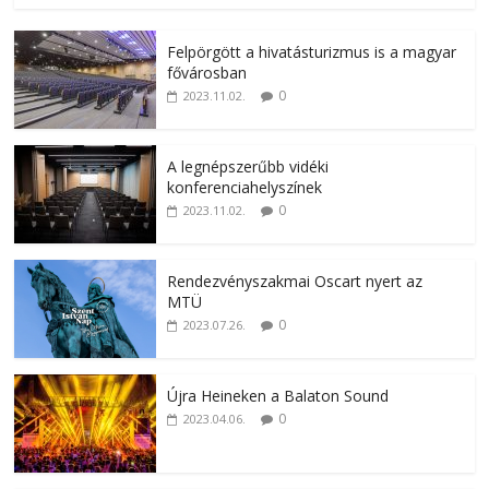
Felpörgött a hivatásturizmus is a magyar
fővárosban
0
2023.11.02.
A legnépszerűbb vidéki
konferenciahelyszínek
0
2023.11.02.
Rendezvényszakmai Oscart nyert az
MTÜ
0
2023.07.26.
Újra Heineken a Balaton Sound
0
2023.04.06.