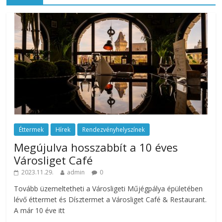
Éttermek
Hírek
Rendezvényhelyszínek
Megújulva hosszabbít a 10 éves
Városliget Café
2023.11.29.
admin
0
Tovább üzemeltetheti a Városligeti Műjégpálya épületében
lévő éttermet és Dísztermet a Városliget Café & Restaurant.
A már 10 éve itt