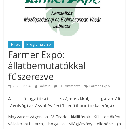
rendezvény
ajánlatok.
Rendezvények,
rendezvénytechnika,
rendezvényeszközök,
rendezvénygasztronómia,
catering.
Hírek
Programajánló
Farmer Expó:
Útmutató
úgy
állatbemutatókkal
a
profi
fűszerezve
rendezvényszervező
kollégáknak,
2020.08.14.
admin
0 Comments
Farmer Expo
mint
A látogatókat szájmaszkkal, garantált
a
távolságtartással és fertőtlenítő pontokkal várják.
céges
rendezvények
Magyarországon a V-Trade kiállítások Kft. elsőként
szervezőinek,
vállalkozott arra, hogy a világjárvány ellenére (a
vagy