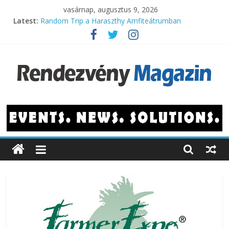
Skip
vasárnap, augusztus 9, 2026
to
Latest:
Random Trip a Haraszthy Amfiteátrumban
content
Megújulva hosszabbít a 10 éves Városliget Café
Felpörgött a hivatásturizmus is a magyar fővárosban
A legnépszerűbb vidéki konferenciahelyszínek
A legjobban várt filmek
Rendezvény
Magazin
Rendezvényhírek,
újdonságok
és
fejlesztések.
Programok,
műsorok,