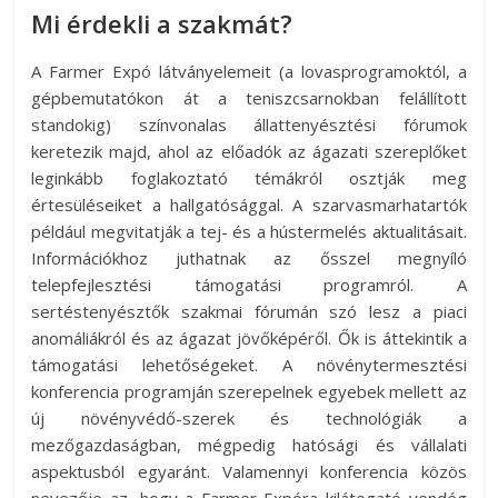
Mi érdekli a szakmát?
A Farmer Expó látványelemeit (a lovasprogramoktól, a
gépbemutatókon át a teniszcsarnokban felállított
standokig) színvonalas állattenyésztési fórumok
keretezik majd, ahol az előadók az ágazati szereplőket
leginkább foglakoztató témákról osztják meg
értesüléseiket a hallgatósággal. A szarvasmarhatartók
például megvitatják a tej- és a hústermelés aktualitásait.
Információkhoz juthatnak az ősszel megnyíló
telepfejlesztési támogatási programról. A
sertéstenyésztők szakmai fórumán szó lesz a piaci
anomáliákról és az ágazat jövőképéről. Ők is áttekintik a
támogatási lehetőségeket. A növénytermesztési
konferencia programján szerepelnek egyebek mellett az
új növényvédő-szerek és technológiák a
mezőgazdaságban, mégpedig hatósági és vállalati
aspektusból egyaránt. Valamennyi konferencia közös