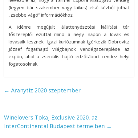
nevezője az, hogy a Farmer Expóra kilátogató vendég
(legyen bár szakember vagy laikus) első kézből juthat
„zsebbe vágó” információkhoz.
A idénre megújult állattenyésztési kiállítási tér
főszereplői ezúttal mind a négy napon a lovak és
lovasaik lesznek. Igazi kuriózumnak ígérkezik Dobrovitz
József fogathajtó világbajnok vendégszereplése az
expón, ahol a zseniális hajtó edzőtábort rendez helyi
fogatosoknak.
←
Aranytíz 2020 szeptember
Winelovers Tokaj Exclusive 2020. az
InterContinental Budapest termeiben
→