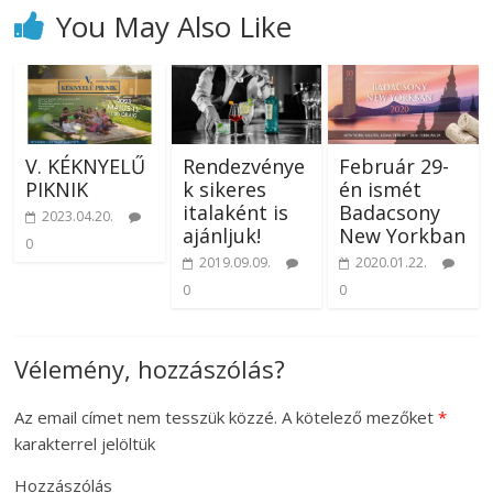
You May Also Like
V. KÉKNYELŰ
Rendezvénye
Február 29-
PIKNIK
k sikeres
én ismét
italaként is
Badacsony
2023.04.20.
ajánljuk!
New Yorkban
0
2019.09.09.
2020.01.22.
0
0
Vélemény, hozzászólás?
Az email címet nem tesszük közzé.
A kötelező mezőket
*
karakterrel jelöltük
Hozzászólás