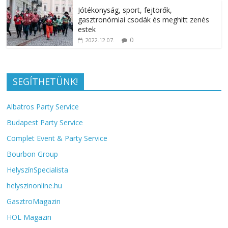
Jótékonyság, sport, fejtörők,
gasztronómiai csodák és meghitt zenés
estek
0
2022.12.07.
SEGÍTHETÜNK!
Albatros Party Service
Budapest Party Service
Complet Event & Party Service
Bourbon Group
HelyszínSpecialista
helyszinonline.hu
GasztroMagazin
HOL Magazin