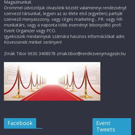
Magazinunkat.
Örömmel üdvözöljük olvasóink között valamennyi rendezvényt
szervező társunkat, legyen az az élete első (egyetlen) partiját
szervező menyasszony, vagy céges marketing-, PR- vagy HR-
munkatárs, vagy a naponta több eseményt lebonyolító profi
Event Organizer vagy PCO.
Igyekszünk mindannyiuk számára hasznos információkat adni.
Kövessenek minket serényen!
Zmák Tibor 0630 3408078 zmak.tibor@rendezvenymagazin.hu
Facebook
Event
Tweets