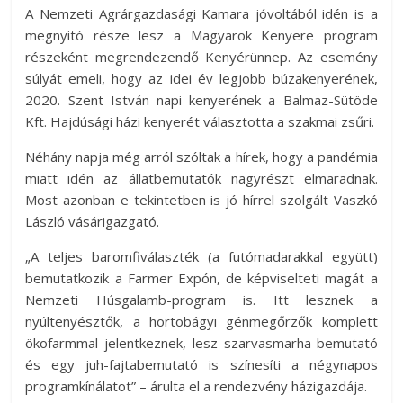
A Nemzeti Agrárgazdasági Kamara jóvoltából idén is a
megnyitó része lesz a Magyarok Kenyere program
részeként megrendezendő Kenyérünnep. Az esemény
súlyát emeli, hogy az idei év legjobb búzakenyerének,
2020. Szent István napi kenyerének a Balmaz-Sütöde
Kft. Hajdúsági házi kenyerét választotta a szakmai zsűri.
Néhány napja még arról szóltak a hírek, hogy a pandémia
miatt idén az állatbemutatók nagyrészt elmaradnak.
Most azonban e tekintetben is jó hírrel szolgált Vaszkó
László vásárigazgató.
„A teljes baromfiválaszték (a futómadarakkal együtt)
bemutatkozik a Farmer Expón, de képviselteti magát a
Nemzeti Húsgalamb-program is. Itt lesznek a
nyúltenyésztők, a hortobágyi génmegőrzők komplett
ökofarmmal jelentkeznek, lesz szarvasmarha-bemutató
és egy juh-fajtabemutató is színesíti a négynapos
programkínálatot” – árulta el a rendezvény házigazdája.