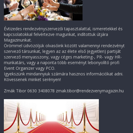
Évtizedes rendezvényszervezői tapasztalattal, ismeretekkel és
kapcsolatokkal felvértezve magunkat, indítottuk útjára
Magazinunkat.
Örömmel üdvözöljük olvasóink között valamennyi rendezvényt
szervező társunkat, legyen az az élete első (egyetlen) partiját
szervező menyasszony, vagy céges marketing-, PR- vagy HR-
munkatárs, vagy a naponta több eseményt lebonyolító profi
Event Organizer vagy PCO.
Igyekszünk mindannyiuk számára hasznos információkat adni.
Kövessenek minket serényen!
Zmák Tibor 0630 3408078 zmak.tibor@rendezvenymagazin.hu