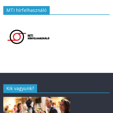
MTI hírfelhasználó
Kik vagyunk?