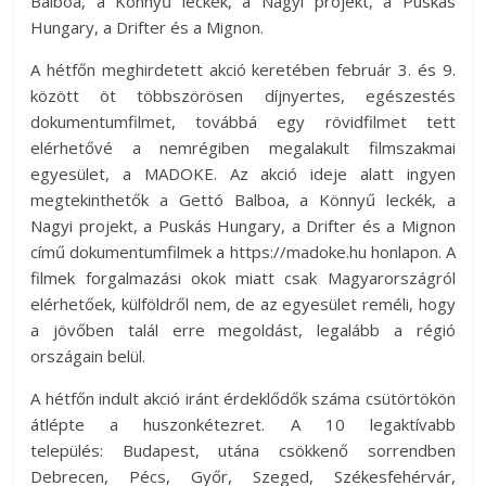
Balboa, a Könnyű leckék, a Nagyi projekt, a Puskás
az
Hungary, a Drifter és a Mignon.
esküvőjüket
A hétfőn meghirdetett akció keretében február 3. és 9.
tervezgető
között öt többszörösen díjnyertes, egészestés
kisasszonyoknak.
dokumentumfilmet, továbbá egy rövidfilmet tett
elérhetővé a nemrégiben megalakult filmszakmai
egyesület, a MADOKE. Az akció ideje alatt ingyen
megtekinthetők a Gettó Balboa, a Könnyű leckék, a
Nagyi projekt, a Puskás Hungary, a Drifter és a Mignon
című dokumentumfilmek a https://madoke.hu honlapon. A
filmek forgalmazási okok miatt csak Magyarországról
elérhetőek, külföldről nem, de az egyesület reméli, hogy
a jövőben talál erre megoldást, legalább a régió
országain belül.
A hétfőn indult akció iránt érdeklődők száma csütörtökön
átlépte a huszonkétezret. A 10 legaktívabb
település: Budapest, utána csökkenő sorrendben
Debrecen, Pécs, Győr, Szeged, Székesfehérvár,