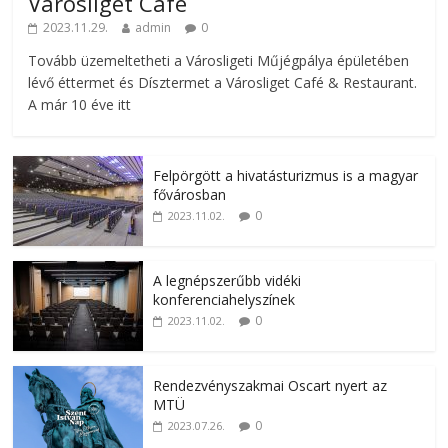
Városliget Café
2023.11.29.
admin
0
Tovább üzemeltetheti a Városligeti Műjégpálya épületében
lévő éttermet és Dísztermet a Városliget Café & Restaurant.
A már 10 éve itt
Felpörgött a hivatásturizmus is a magyar
fővárosban
0
2023.11.02.
A legnépszerűbb vidéki
konferenciahelyszínek
0
2023.11.02.
Rendezvényszakmai Oscart nyert az
MTÜ
0
2023.07.26.