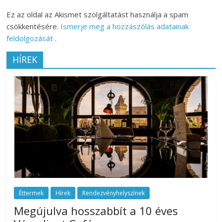
Ez az oldal az Akismet szolgáltatást használja a spam
csökkentésére.
Ismerje meg a hozzászólás adatainak
feldolgozását
.
HÍREK
Éttermek
Hírek
Rendezvényhelyszínek
Megújulva hosszabbít a 10 éves