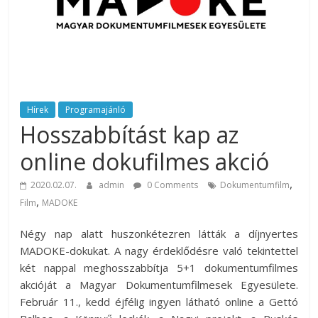
rendezvény
ajánlatok.
Rendezvények,
rendezvénytechnika,
rendezvényeszközök,
rendezvénygasztronómia,
catering.
Hírek
Programajánló
Hosszabbítást kap az
Útmutató
úgy
online dokufilmes akció
a
profi
,
2020.02.07.
admin
0 Comments
Dokumentumfilm
rendezvényszervező
,
Film
MADOKE
kollégáknak,
mint
Négy nap alatt huszonkétezren látták a díjnyertes
a
MADOKE-dokukat. A nagy érdeklődésre való tekintettel
céges
két nappal meghosszabbítja 5+1 dokumentumfilmes
rendezvények
akcióját a Magyar Dokumentumfilmesek Egyesülete.
szervezőinek,
Február 11., kedd éjfélig ingyen látható online a Gettó
vagy