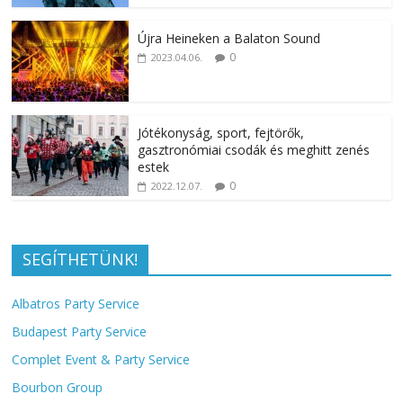
Újra Heineken a Balaton Sound
0
2023.04.06.
Jótékonyság, sport, fejtörők,
gasztronómiai csodák és meghitt zenés
estek
0
2022.12.07.
SEGÍTHETÜNK!
Albatros Party Service
Budapest Party Service
Complet Event & Party Service
Bourbon Group