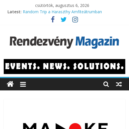
Skip
csütörtök, augusztus 6, 2026
to
Latest:
Random Trip a Haraszthy Amfiteátrumban
content
Megújulva hosszabbít a 10 éves Városliget Café
Felpörgött a hivatásturizmus is a magyar fővárosban
A legnépszerűbb vidéki konferenciahelyszínek
A legjobban várt filmek
Rendezvény
Magazin
Rendezvényhírek,
újdonságok
és
fejlesztések.
Programok,
műsorok,