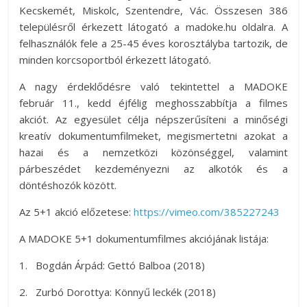
Kecskemét, Miskolc, Szentendre, Vác. Összesen 386
településről érkezett látogató a madoke.hu oldalra. A
felhasználók fele a 25-45 éves korosztályba tartozik, de
minden korcsoportból érkezett látogató.
A nagy érdeklődésre való tekintettel a MADOKE
február 11., kedd éjfélig meghosszabbítja a filmes
akciót. Az egyesület célja népszerűsíteni a minőségi
kreatív dokumentumfilmeket, megismertetni azokat a
hazai és a nemzetközi közönséggel, valamint
párbeszédet kezdeményezni az alkotók és a
döntéshozók között.
Az 5+1 akció előzetese:
https://vimeo.com/385227243
A MADOKE 5+1 dokumentumfilmes akciójának listája:
1. Bogdán Árpád: Gettó Balboa (2018)
2. Zurbó Dorottya: Könnyű leckék (2018)