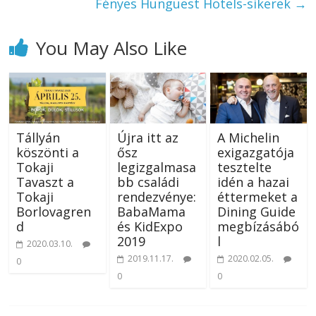
Fényes Hunguest Hotels-sikerek
→
You May Also Like
Tállyán
Újra itt az
A Michelin
köszönti a
ősz
exigazgatója
Tokaji
legizgalmasa
tesztelte
Tavaszt a
bb családi
idén a hazai
Tokaji
rendezvénye:
éttermeket a
Borlovagren
BabaMama
Dining Guide
d
és KidExpo
megbízásábó
2019
l
2020.03.10.
2019.11.17.
2020.02.05.
0
0
0