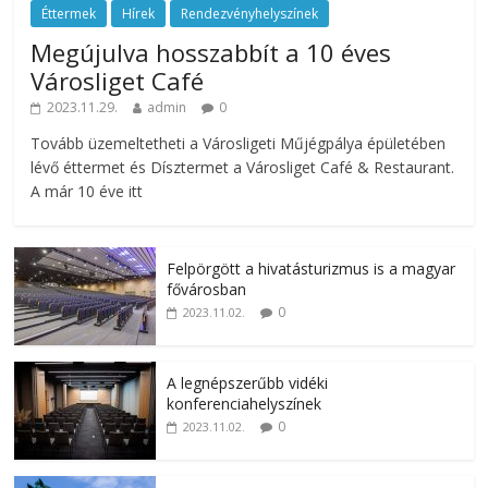
Éttermek
Hírek
Rendezvényhelyszínek
Megújulva hosszabbít a 10 éves
Városliget Café
2023.11.29.
admin
0
Tovább üzemeltetheti a Városligeti Műjégpálya épületében
lévő éttermet és Dísztermet a Városliget Café & Restaurant.
A már 10 éve itt
Felpörgött a hivatásturizmus is a magyar
fővárosban
0
2023.11.02.
A legnépszerűbb vidéki
konferenciahelyszínek
0
2023.11.02.