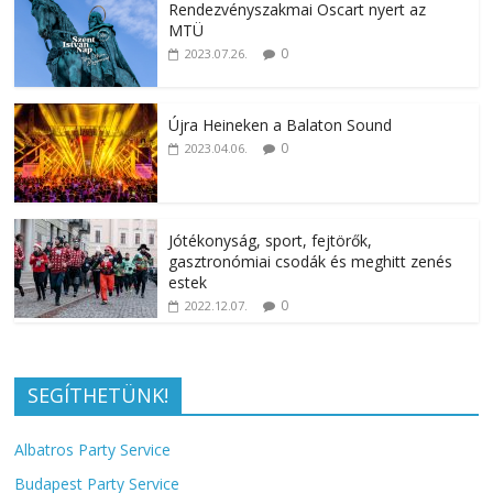
Rendezvényszakmai Oscart nyert az
MTÜ
0
2023.07.26.
Újra Heineken a Balaton Sound
0
2023.04.06.
Jótékonyság, sport, fejtörők,
gasztronómiai csodák és meghitt zenés
estek
0
2022.12.07.
SEGÍTHETÜNK!
Albatros Party Service
Budapest Party Service