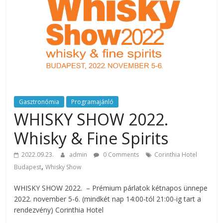
rendezvény
ajánlatok.
Rendezvények,
rendezvénytechnika,
rendezvényeszközök,
rendezvénygasztronómia,
catering.
Útmutató
úgy
Gasztronómia
Programajánló
a
WHISKY SHOW 2022.
profi
Whisky & Fine Spirits
rendezvényszervező
kollégáknak,
2022.09.23.
admin
0 Comments
Corinthia Hotel
mint
,
Budapest
Whisky Show
a
céges
WHISKY SHOW 2022. – Prémium párlatok kétnapos ünnepe
rendezvények
2022. november 5-6. (mindkét nap 14:00-tól 21:00-ig tart a
szervezőinek,
rendezvény) Corinthia Hotel
vagy