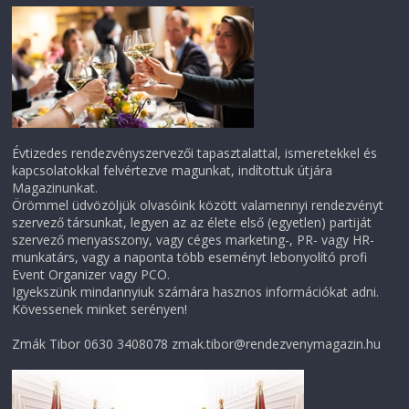
Évtizedes rendezvényszervezői tapasztalattal, ismeretekkel és
kapcsolatokkal felvértezve magunkat, indítottuk útjára
Magazinunkat.
Örömmel üdvözöljük olvasóink között valamennyi rendezvényt
szervező társunkat, legyen az az élete első (egyetlen) partiját
szervező menyasszony, vagy céges marketing-, PR- vagy HR-
munkatárs, vagy a naponta több eseményt lebonyolító profi
Event Organizer vagy PCO.
Igyekszünk mindannyiuk számára hasznos információkat adni.
Kövessenek minket serényen!
Zmák Tibor 0630 3408078 zmak.tibor@rendezvenymagazin.hu