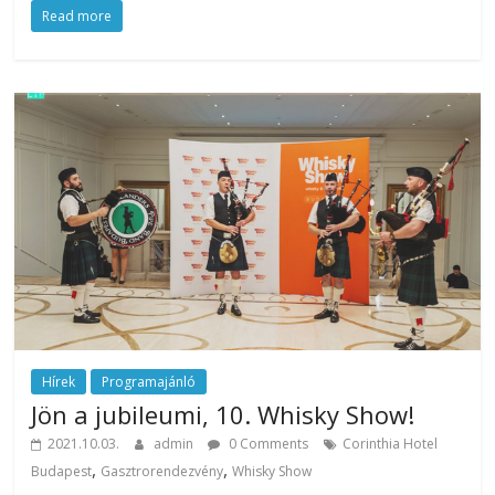
Read more
az
esküvőjüket
tervezgető
kisasszonyoknak.
Hírek
Programajánló
Jön a jubileumi, 10. Whisky Show!
2021.10.03.
admin
0 Comments
Corinthia Hotel
,
,
Budapest
Gasztrorendezvény
Whisky Show