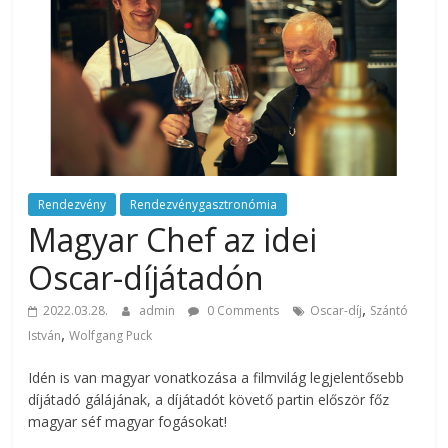
rendezvény
ajánlatok.
Rendezvények,
rendezvénytechnika,
rendezvényeszközök,
rendezvénygasztronómia,
catering.
Útmutató
úgy
Rendezvény
Rendezvénygasztronómia
a
Magyar Chef az idei
profi
Oscar-díjátadón
rendezvényszervező
kollégáknak,
,
2022.03.28.
admin
0 Comments
Oscar-díj
Szántó
mint
,
István
Wolfgang Puck
a
céges
Idén is van magyar vonatkozása a filmvilág legjelentősebb
rendezvények
díjátadó gálájának, a díjátadót követő partin először főz
szervezőinek,
magyar séf magyar fogásokat!
vagy