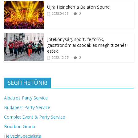
Újra Heineken a Balaton Sound
0
2023.04.06.
Jótékonyság, sport, fejtörők,
gasztronómiai csodák és meghitt zenés
estek
0
2022.12.07.
SEGÍTHETÜNK!
Albatros Party Service
Budapest Party Service
Complet Event & Party Service
Bourbon Group
HelyszínSpecialista