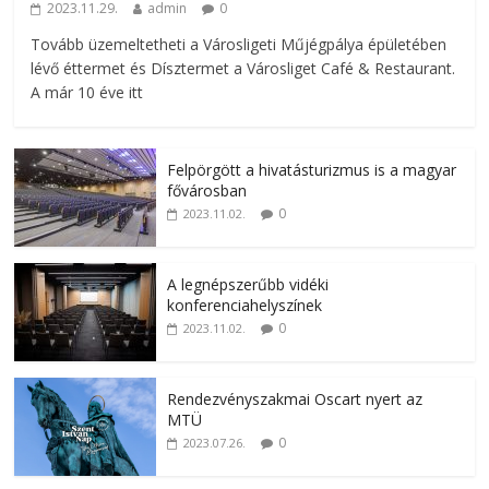
2023.11.29.
admin
0
Tovább üzemeltetheti a Városligeti Műjégpálya épületében
lévő éttermet és Dísztermet a Városliget Café & Restaurant.
A már 10 éve itt
Felpörgött a hivatásturizmus is a magyar
fővárosban
0
2023.11.02.
A legnépszerűbb vidéki
konferenciahelyszínek
0
2023.11.02.
Rendezvényszakmai Oscart nyert az
MTÜ
0
2023.07.26.