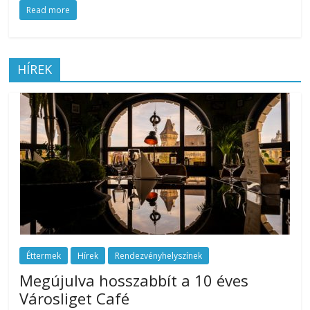
Read more
az
esküvőjüket
tervezgető
kisasszonyoknak.
HÍREK
Éttermek
Hírek
Rendezvényhelyszínek
Megújulva hosszabbít a 10 éves
Városliget Café