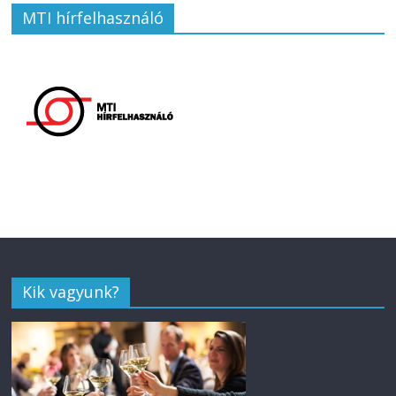
MTI hírfelhasználó
Kik vagyunk?