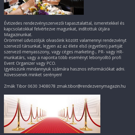
Évtizedes rendezvényszervezői tapasztalattal, ismeretekkel és
kapcsolatokkal felvértezve magunkat, indítottuk útjára
Magazinunkat.
Örömmel üdvözöljük olvasóink között valamennyi rendezvényt
szervező társunkat, legyen az az élete első (egyetlen) partiját
szervező menyasszony, vagy céges marketing-, PR- vagy HR-
munkatárs, vagy a naponta több eseményt lebonyolító profi
Event Organizer vagy PCO.
Igyekszünk mindannyiuk számára hasznos információkat adni.
Kövessenek minket serényen!
Zmák Tibor 0630 3408078 zmak.tibor@rendezvenymagazin.hu