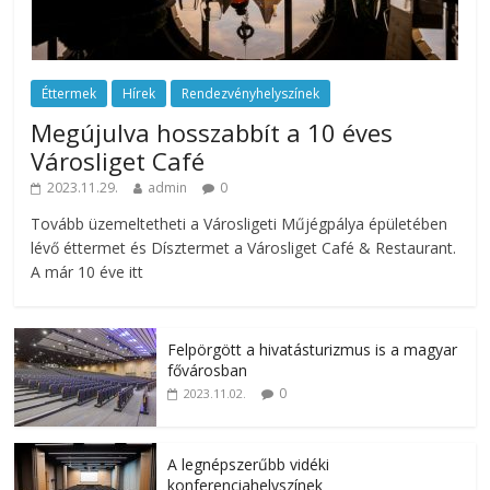
Éttermek
Hírek
Rendezvényhelyszínek
Megújulva hosszabbít a 10 éves
Városliget Café
2023.11.29.
admin
0
Tovább üzemeltetheti a Városligeti Műjégpálya épületében
lévő éttermet és Dísztermet a Városliget Café & Restaurant.
A már 10 éve itt
Felpörgött a hivatásturizmus is a magyar
fővárosban
0
2023.11.02.
A legnépszerűbb vidéki
konferenciahelyszínek