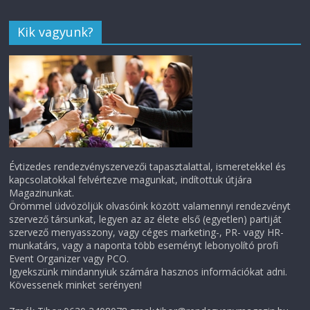
Kik vagyunk?
Évtizedes rendezvényszervezői tapasztalattal, ismeretekkel és
kapcsolatokkal felvértezve magunkat, indítottuk útjára
Magazinunkat.
Örömmel üdvözöljük olvasóink között valamennyi rendezvényt
szervező társunkat, legyen az az élete első (egyetlen) partiját
szervező menyasszony, vagy céges marketing-, PR- vagy HR-
munkatárs, vagy a naponta több eseményt lebonyolító profi
Event Organizer vagy PCO.
Igyekszünk mindannyiuk számára hasznos információkat adni.
Kövessenek minket serényen!