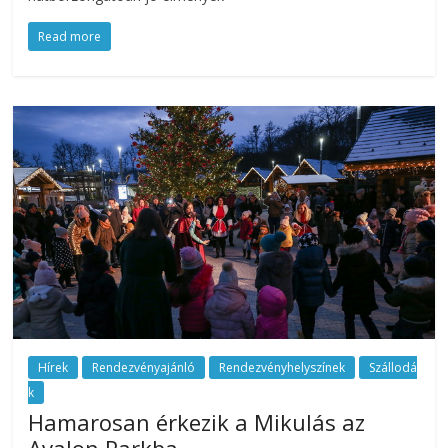
az
Read more
esküvőjüket
tervezgető
kisasszonyoknak.
Hírek
Rendezvényajánló
Rendezvényhelyszínek
Szállodá
k
Hamarosan érkezik a Mikulás az