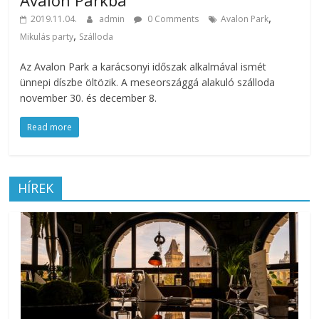
Avalon Parkba
,
2019.11.04.
admin
0 Comments
Avalon Park
,
Mikulás party
Szálloda
Az Avalon Park a karácsonyi időszak alkalmával ismét
ünnepi díszbe öltözik. A meseországgá alakuló szálloda
november 30. és december 8.
Read more
HÍREK