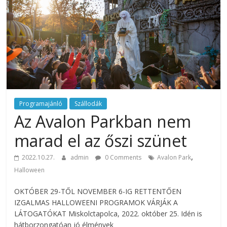
rendezvény
ajánlatok.
Rendezvények,
rendezvénytechnika,
rendezvényeszközök,
rendezvénygasztronómia,
catering.
Útmutató
úgy
Programajánló
Szállodák
a
Az Avalon Parkban nem
profi
marad el az őszi szünet
rendezvényszervező
kollégáknak,
,
2022.10.27.
admin
0 Comments
Avalon Park
mint
Halloween
a
céges
OKTÓBER 29-TŐL NOVEMBER 6-IG RETTENTŐEN
rendezvények
IZGALMAS HALLOWEENI PROGRAMOK VÁRJÁK A
szervezőinek,
LÁTOGATÓKAT Miskolctapolca, 2022. október 25. Idén is
vagy
hátborzongatóan jó élmények