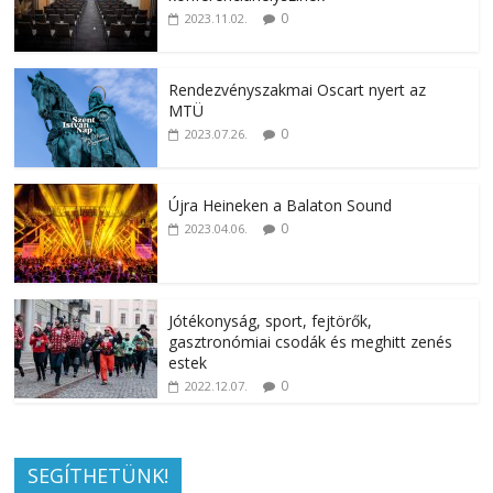
0
2023.11.02.
Rendezvényszakmai Oscart nyert az
MTÜ
0
2023.07.26.
Újra Heineken a Balaton Sound
0
2023.04.06.
Jótékonyság, sport, fejtörők,
gasztronómiai csodák és meghitt zenés
estek
0
2022.12.07.
SEGÍTHETÜNK!