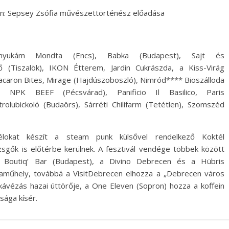
: Sepsey Zsófia művészettörténész előadása
nyukám Mondta (Encs), Babka (Budapest), Sajt és
ő (Tiszalök), IKON Étterem, Jardin Cukrászda, a Kiss-Virág
caron Bites, Mirage (Hajdúszoboszló), Nimród**** Bioszálloda
NPK BEEF (Pécsvárad), Panificio Il Basilico, Paris
ubickoló (Budaörs), Sárréti Chilifarm (Tetétlen), Szomszéd
lokat készít a steam punk külsővel rendelkező Koktél
sgők is előtérbe kerülnek. A fesztivál vendége többek között
 a Boutiq’ Bar (Budapest), a Divino Debrecen és a Hübris
kaműhely, továbbá a VisitDebrecen elhozza a „Debrecen város
 kávézás hazai úttörője, a One Eleven (Sopron) hozza a koffein
sága kísér.