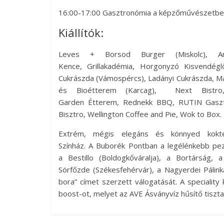
16:00-17:00 Gasztronómia a képzőművészetben
Kiállítók:
Leves + Borsod Burger (Miskolc), A
Kence, Grillakadémia, Horgonyzó Kisvendégl
Cukrászda (Vámospércs), Ladányi Cukrászda, Ma
és Bioétterem (Karcag), Next Bistro, 
Garden Étterem, Rednekk BBQ, RUTIN Gasztrol
Bisztro, Wellington Coffee and Pie, Wok to Box.
Extrém, mégis elegáns és könnyed kokté
Színház. A Buborék Pontban a legélénkebb pez
a Bestillo (Boldogkőváralja), a Bortárság,
Sörfőzde (Székesfehérvár), a Nagyerdei Pálin
bora” címet szerzett válogatását. A speciality
boost-ot, melyet az AVE Ásványvíz hűsítő tiszta