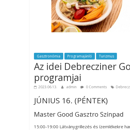
catering.
Útmutató
úgy
a
profi
rendezvényszervező
kollégáknak,
mint
Gasztronómia
Programajánló
Turizmus
a
Az idei Debrecziner Go
céges
programjai
rendezvények
szervezőinek,
2023.06.13.
admin
0 Comments
Debreczi
vagy
az
JÚNIUS 16. (PÉNTEK)
esküvőjüket
tervezgető
Master Good Gasztro Színpad
kisasszonyoknak.
15:00-19:00 Látványgrillezés és ízemlékekre ha