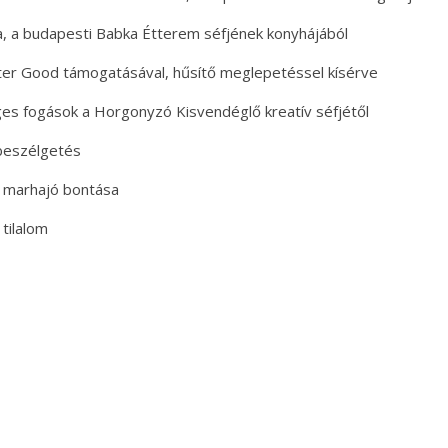
la, a budapesti Babka Étterem séfjének konyhájából
er Good támogatásával, hűsítő meglepetéssel kísérve
ges fogások a Horgonyzó Kisvendéglő kreatív séfjétől
lbeszélgetés
f marhajó bontása
tilalom