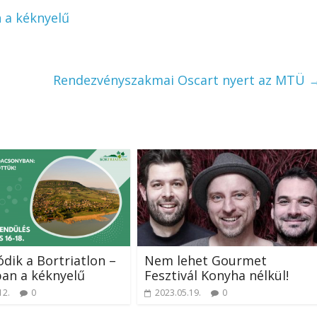
n a kéknyelű
Rendezvényszakmai Oscart nyert az MTÜ
ódik a Bortriatlon –
Nem lehet Gourmet
an a kéknyelű
Fesztivál Konyha nélkül!
12.
0
2023.05.19.
0