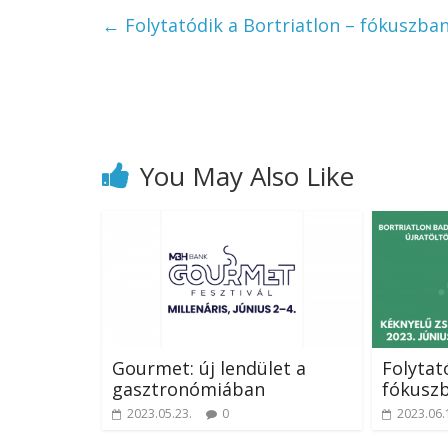
←
Folytatódik a Bortriatlon – fókuszba
You May Also Like
Gourmet: új lendület a
Folytat
gasztronómiában
fókuszb
2023.05.23.
0
2023.06.