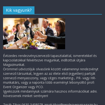
Kik vagyunk?
Évtizedes rendezvényszervezői tapasztalattal, ismeretekkel és
kapcsolatokkal felvértezve magunkat, indítottuk útjára
Magazinunkat.
Örömmel üdvözöljük olvasóink között valamennyi rendezvényt
szervező társunkat, legyen az az élete első (egyetlen) partiját
szervező menyasszony, vagy céges marketing-, PR- vagy HR-
munkatárs, vagy a naponta több eseményt lebonyolító profi
Event Organizer vagy PCO.
Igyekszünk mindannyiuk számára hasznos információkat adni.
Kövessenek minket serényen!
Zmák Tibor 0630 3408078 zmak.tibor@rendezvenymagazin.hu