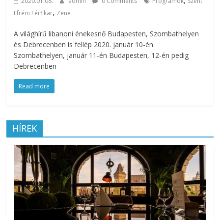
2020.01.08.
admin
0 Comments
Programok
Szent
,
Efrém Férfikar
Zene
A világhírű libanoni énekesnő Budapesten, Szombathelyen
és Debrecenben is fellép 2020. január 10-én
Szombathelyen, január 11-én Budapesten, 12-én pedig
Debrecenben
Read more
HÍREK