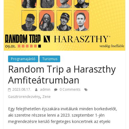
rendezvény
ajánlatok.
Rendezvények,
rendezvénytechnika,
rendezvényeszközök,
rendezvénygasztronómia,
catering.
Útmutató
úgy
Programajánló
Turizmus
a
Random Trip a Haraszthy
profi
Amfiteátrumban
rendezvényszervező
kollégáknak,
2023.08.17.
admin
0 Comments
mint
,
Gasztrorendezvény
Zene
a
céges
Egy felejthetetlen éjszakára invitálunk minden borkedvelőt,
rendezvények
aki szeretne részese lenni a 2023. szeptember 1-jén
szervezőinek,
megrendezésre kerülő fergeteges koncertnek az etyeki
vagy