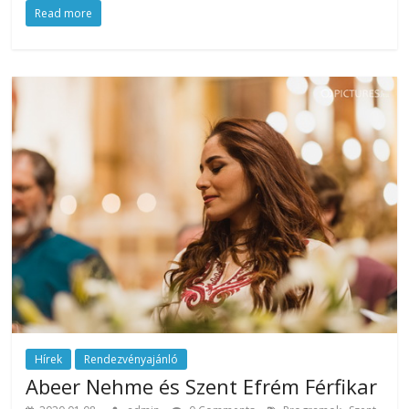
Read more
az
esküvőjüket
tervezgető
kisasszonyoknak.
Hírek
Rendezvényajánló
Abeer Nehme és Szent Efrém Férfikar
,