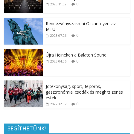
0
2023.11.02.
Rendezvényszakmai Oscart nyert az
MTÜ
0
2023.07.26.
Újra Heineken a Balaton Sound
0
2023.04.06.
Jótékonyság, sport, fejtörők,
gasztronómiai csodák és meghitt zenés
estek
0
2022.12.07.
SEGÍTHETÜNK!