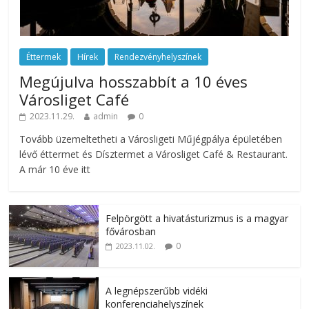
Éttermek
Hírek
Rendezvényhelyszínek
Megújulva hosszabbít a 10 éves
Városliget Café
2023.11.29.
admin
0
Tovább üzemeltetheti a Városligeti Műjégpálya épületében
lévő éttermet és Dísztermet a Városliget Café & Restaurant.
A már 10 éve itt
Felpörgött a hivatásturizmus is a magyar
fővárosban
0
2023.11.02.
A legnépszerűbb vidéki
konferenciahelyszínek