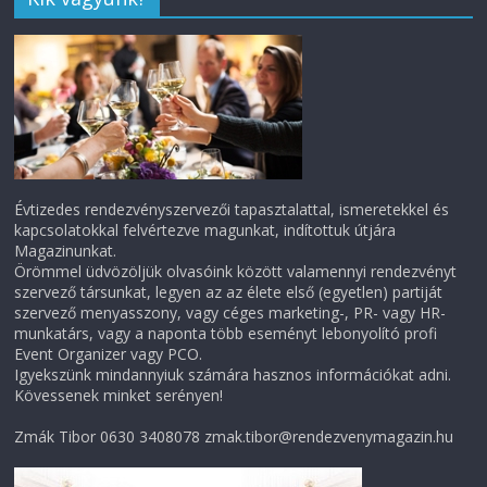
Évtizedes rendezvényszervezői tapasztalattal, ismeretekkel és
kapcsolatokkal felvértezve magunkat, indítottuk útjára
Magazinunkat.
Örömmel üdvözöljük olvasóink között valamennyi rendezvényt
szervező társunkat, legyen az az élete első (egyetlen) partiját
szervező menyasszony, vagy céges marketing-, PR- vagy HR-
munkatárs, vagy a naponta több eseményt lebonyolító profi
Event Organizer vagy PCO.
Igyekszünk mindannyiuk számára hasznos információkat adni.
Kövessenek minket serényen!
Zmák Tibor 0630 3408078 zmak.tibor@rendezvenymagazin.hu