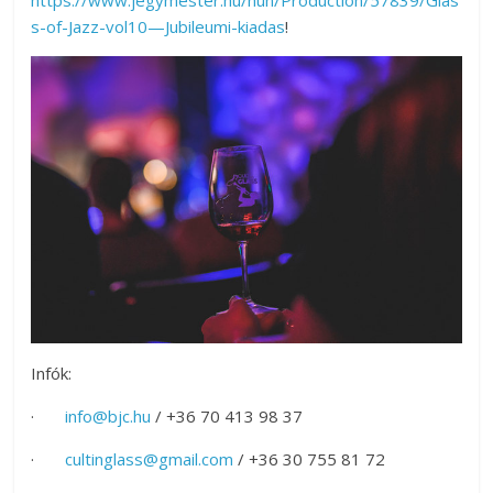
https://www.jegymester.hu/hun/Production/57839/Glas
s-of-Jazz-vol10—Jubileumi-kiadas
!
Infók:
·
info@bjc.hu
/ +36 70 413 98 37
·
cultinglass@gmail.com
/ +36 30 755 81 72