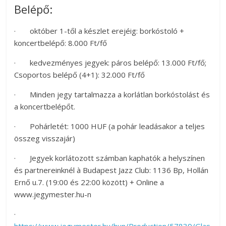
Belépő:
· október 1-től a készlet erejéig: borkóstoló +
koncertbelépő: 8.000 Ft/fő
· kedvezményes jegyek: páros belépő: 13.000 Ft/fő;
Csoportos belépő (4+1): 32.000 Ft/fő
· Minden jegy tartalmazza a korlátlan borkóstolást és
a koncertbelépőt.
· Pohárletét: 1000 HUF (a pohár leadásakor a teljes
összeg visszajár)
· Jegyek korlátozott számban kaphatók a helyszínen
és partnereinknél à Budapest Jazz Club: 1136 Bp, Hollán
Ernő u.7. (19:00 és 22:00 között) + Online a
www.jegymester.hu-n
·