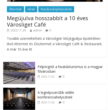
Éttermek
Hírek
Rendezvényhelyszínek
Megújulva hosszabbít a 10 éves
Városliget Café
2023.11.29.
admin
0
Tovább üzemeltetheti a Városligeti Műjégpálya épületében
lévő éttermet és Dísztermet a Városliget Café & Restaurant.
A már 10 éve itt
Felpörgött a hivatásturizmus is a magyar
fővárosban
0
2023.11.02.
A legnépszerűbb vidéki
konferenciahelyszínek
0
2023.11.02.