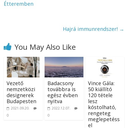
Étteremben
Hajrá immunrendszer!
→
You May Also Like
Vezető
Badacsony
Vince Gála:
nemzetközi
továbbra is
50 kiállító
designerek
egész évben
120 tétele
Budapesten
nyitva
lesz
kóstolható,
2021.09.20.
2022.12.07.
rengeteg
0
0
meglepetéss
el