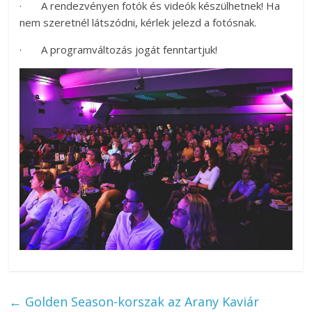
· A rendezvényen fotók és videók készülhetnek! Ha
nem szeretnél látszódni, kérlek jelezd a fotósnak.
· A programváltozás jogát fenntartjuk!
←
Golden Season-korszak az Arany Kaviár