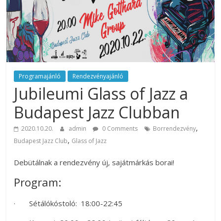
rendezvény
ajánlatok.
Rendezvények,
rendezvénytechnika,
rendezvényeszközök,
rendezvénygasztronómia,
catering.
Programajánló
Rendezvényajánló
Jubileumi Glass of Jazz a
Útmutató
úgy
Budapest Jazz Clubban
a
profi
,
2020.10.20.
admin
0 Comments
Borrendezvény
rendezvényszervező
,
Budapest Jazz Club
Glass of Jazz
kollégáknak,
mint
Debütálnak a rendezvény új, sajátmárkás borai!
a
Program:
céges
rendezvények
· Sétálókóstoló: 18:00-22:45
szervezőinek,
vagy