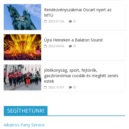
Rendezvényszakmai Oscart nyert az
MTÜ
0
2023.07.26.
Újra Heineken a Balaton Sound
0
2023.04.06.
Jótékonyság, sport, fejtörők,
gasztronómiai csodák és meghitt zenés
estek
0
2022.12.07.
SEGÍTHETÜNK!
Albatros Party Service