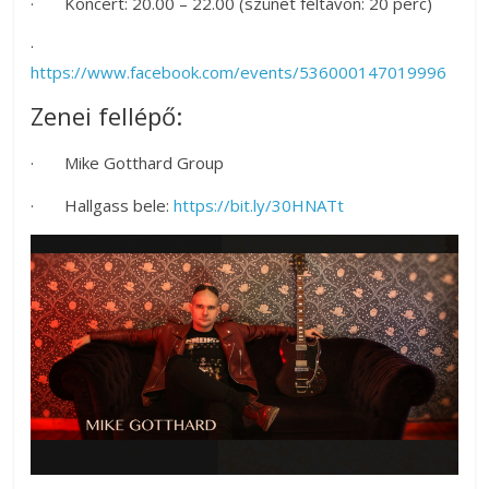
· Koncert: 20.00 – 22.00 (szünet féltávon: 20 perc)
az
·
esküvőjüket
https://www.facebook.com/events/536000147019996
tervezgető
kisasszonyoknak.
Zenei fellépő:
· Mike Gotthard Group
· Hallgass bele:
https://bit.ly/30HNATt