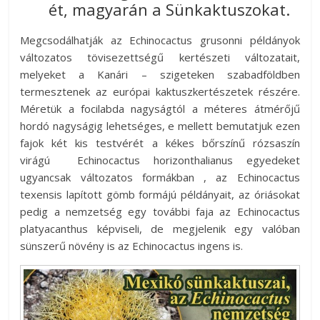
ét, magyarán a Sünkaktuszokat.
Megcsodálhatják az Echinocactus grusonni példányok
változatos tövisezettségű kertészeti változatait,
melyeket a Kanári – szigeteken szabadföldben
termesztenek az európai kaktuszkertészetek részére.
Méretük a focilabda nagyságtól a méteres átmérőjű
hordó nagyságig lehetséges, e mellett bemutatjuk ezen
fajok két kis testvérét a kékes bőrszínű rózsaszín
virágú Echinocactus horizonthalianus egyedeket
ugyancsak változatos formákban , az Echinocactus
texensis lapított gömb formájú példányait, az óriásokat
pedig a nemzetség egy további faja az Echinocactus
platyacanthus képviseli, de megjelenik egy valóban
sünszerű növény is az Echinocactus ingens is.