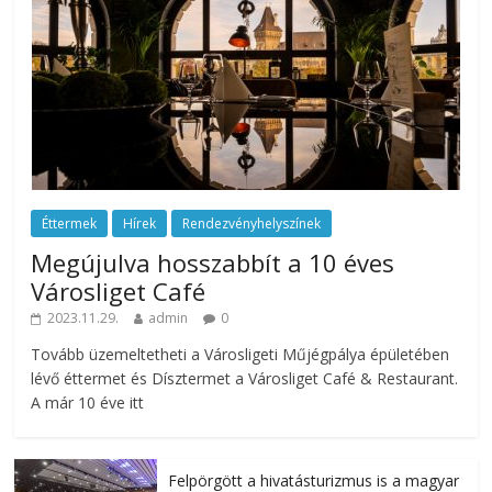
Éttermek
Hírek
Rendezvényhelyszínek
Megújulva hosszabbít a 10 éves
Városliget Café
2023.11.29.
admin
0
Tovább üzemeltetheti a Városligeti Műjégpálya épületében
lévő éttermet és Dísztermet a Városliget Café & Restaurant.
A már 10 éve itt
Felpörgött a hivatásturizmus is a magyar