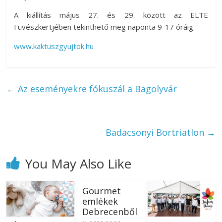
A kiállítás május 27. és 29. között az ELTE
Füvészkertjében tekinthető meg naponta 9-17 óráig.
www.kaktuszgyujtok.hu
←
Az eseményekre fókuszál a Bagolyvár
Badacsonyi Bortriatlon
→
You May Also Like
Gourmet
emlékek
Debrecenből