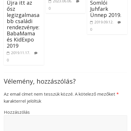
2023.06.06.
Újra itt az
Somlói
ősz
Juhfark
0
legizgalmasa
Ünnep 2019.
bb családi
2019.09.12.
rendezvénye:
0
BabaMama
és KidExpo
2019
2019.11.17.
0
Vélemény, hozzászólás?
Az email címet nem tesszük közzé.
A kötelező mezőket
*
karakterrel jelöltük
Hozzászólás