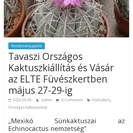
rendezvény
ajánlatok.
Rendezvények,
rendezvénytechnika,
rendezvényeszközök,
rendezvénygasztronómia,
catering.
Rendezvényajánló
Tavaszi Országos
Útmutató
úgy
Kaktuszkiállítás és Vásár
a
profi
az ELTE Füvészkertben
rendezvényszervező
május 27-29-ig
kollégáknak,
mint
,
2022.05.09.
admin
0 Comments
Füvészkert
a
Országos Kaktuszvásár
céges
rendezvények
„Mexikó Sünkaktuszai az
szervezőinek,
Echinocactus nemzetség”
vagy