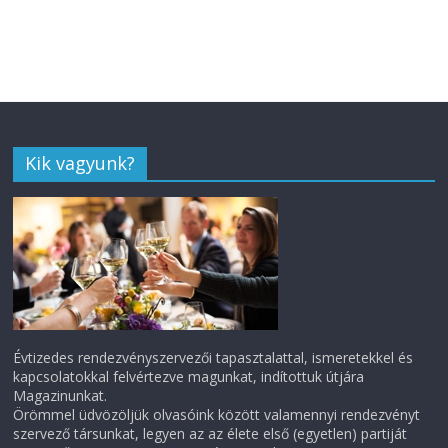
Kik vagyunk?
Évtizedes rendezvényszervezői tapasztalattal, ismeretekkel és
kapcsolatokkal felvértezve magunkat, indítottuk útjára
Magazinunkat.
Örömmel üdvözöljük olvasóink között valamennyi rendezvényt
szervező társunkat, legyen az az élete első (egyetlen) partiját