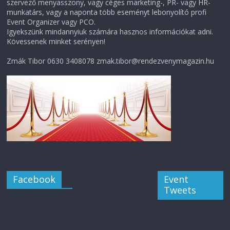
szervező menyasszony, vagy céges marketing-, PR- vagy HR-
munkatárs, vagy a naponta több eseményt lebonyolító profi
Event Organizer vagy PCO.
Igyekszünk mindannyiuk számára hasznos információkat adni.
Kövessenek minket serényen!
Zmák Tibor 0630 3408078 zmak.tibor@rendezvenymagazin.hu
Facebook
Event
Tweets