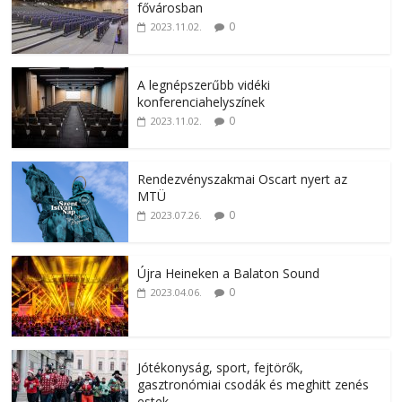
fővárosban
0
2023.11.02.
A legnépszerűbb vidéki
konferenciahelyszínek
0
2023.11.02.
Rendezvényszakmai Oscart nyert az
MTÜ
0
2023.07.26.
Újra Heineken a Balaton Sound
0
2023.04.06.
Jótékonyság, sport, fejtörők,
gasztronómiai csodák és meghitt zenés
estek