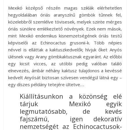
az
Mexikó középső részén magas sziklák elérhetetlen
esküvőjüket
hegyoldalában óriás aranyszínű gömbök tűnnek fel,
tervezgető
közelebbről szemlélve tövisesek, melyek szinte mérges
kisasszonyoknak.
óriás sünökre emlékeztető növények. Ezek nem mások,
mint Mexikó endemikus kisnemzetségének óriás testű
képviselői az Echinocactus grusonii-k. Több népies
névvel is elláttak a kaktuszkedvelők; hívjuk őket Anyós
ülésnek vagy Arany gömbkaktusznak egyaránt. Az előbbi
egy kicsit vicces, az utóbbi pedig valóban találó
elnevezés, ámbár néhány kaktusz tulajdonos a kevéssé
kedvelt Anyósát biztosan szívesen vendégül látná egy –
egy díszes példány tetejére ültetve….
Kiállításunkon a közönség elé
tárjuk Mexikó egyik
legmutatósabb, de kevés
fajszámú, igen dekoratív
nemzetségét az Echinocactusok-