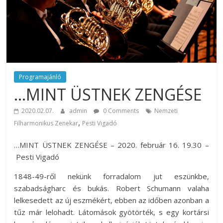
rendezvény
ajánlatok.
Rendezvények,
rendezvénytechnika,
rendezvényeszközök,
rendezvénygasztronómia,
catering.
Programajánló
…MINT ÜSTNEK ZENGÉSE
Útmutató
úgy
2020.02.07.
admin
0 Comments
Nemzeti
a
,
Filharmonikus Zenekar
Pesti Vigadó
profi
rendezvényszervező
…MINT ÜSTNEK ZENGÉSE – 2020. február 16. 19.30 –
kollégáknak,
Pesti Vigadó
mint
a
1848-49-ről nekünk forradalom jut eszünkbe,
céges
szabadságharc és bukás. Robert Schumann valaha
rendezvények
lelkesedett az új eszmékért, ebben az időben azonban a
szervezőinek,
tűz már lelohadt. Látomások gyötörték, s egy kortársi
vagy