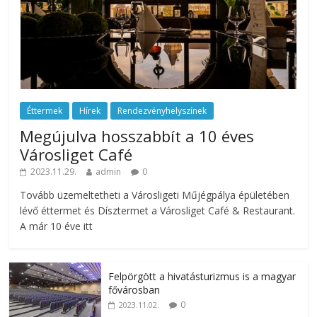
Éttermek
Hírek
Rendezvényhelyszínek
Megújulva hosszabbít a 10 éves
Városliget Café
2023.11.29.
admin
0
Tovább üzemeltetheti a Városligeti Műjégpálya épületében
lévő éttermet és Dísztermet a Városliget Café & Restaurant.
A már 10 éve itt
Felpörgött a hivatásturizmus is a magyar
fővárosban
0
2023.11.02.