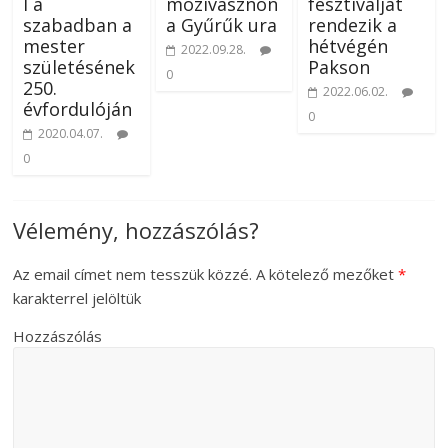
l a
mozivásznon
fesztiválját
szabadban a
a Gyűrűk ura
rendezik a
mester
hétvégén
2022.09.28.
születésének
Pakson
0
250.
2022.06.02.
évfordulóján
0
2020.04.07.
0
Vélemény, hozzászólás?
Az email címet nem tesszük közzé.
A kötelező mezőket
*
karakterrel jelöltük
Hozzászólás