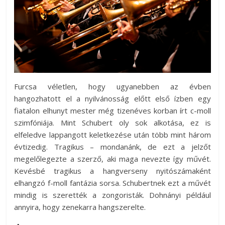
Furcsa véletlen, hogy ugyanebben az évben
hangozhatott el a nyilvánosság előtt első ízben egy
fiatalon elhunyt mester még tizenéves korban írt c-moll
szimfóniája. Mint Schubert oly sok alkotása, ez is
elfeledve lappangott keletkezése után több mint három
évtizedig. Tragikus – mondanánk, de ezt a jelzőt
megelőlegezte a szerző, aki maga nevezte így művét.
Kevésbé tragikus a hangverseny nyitószámaként
elhangzó f-moll fantázia sorsa. Schubertnek ezt a művét
mindig is szerették a zongoristák. Dohnányi például
annyira, hogy zenekarra hangszerelte.