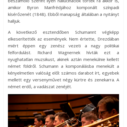
beszámoló szerint ilyen hallucinációk törtek rá akkor is,
az
amikor Byron Manfrédjához komponált színpadi
esküvőjüket
kísérőzenét (1848). Ebből manapság általában a nyitányt
tervezgető
halljuk.
kisasszonyoknak.
A következő esztendőben Schumannt végképp
elkeserítették az események. Nem értette, Drezdában
miért éppen egy zenész vezeti a nagy politikai
felfordulást. Richard Wagnernek hívták ezt a
nyughatatlan muzsikust, akinek aztán menekülnie kellett
német földről. Schumann a komponálásba menekült a
kényelmetlen valóság elől: számos darabot írt, egyebek
mellett egy versenyművet négy kürtre és zenekarra. A
német erdő, a vadászat zenéjét.