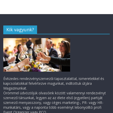
Kik vagyunk?
Évtizedes rendezvényszervezői tapasztalattal, ismeretekkel és
kapcsolatokkal felvértezve magunkat, indítottuk útjára
Magazinunkat.
Örömmel üdvözöljük olvasóink között valamennyi rendezvényt
szervező társunkat, legyen az az élete első (egyetlen) partiját
szervező menyasszony, vagy céges marketing-, PR- vagy HR-
munkatárs, vagy a naponta több eseményt lebonyolító profi
Event Organizer vagy PCO.