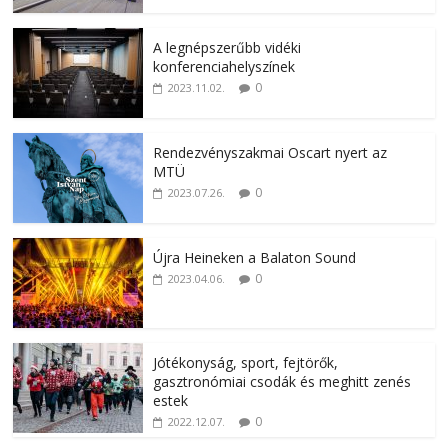
A legnépszerűbb vidéki
konferenciahelyszínek
0
2023.11.02.
Rendezvényszakmai Oscart nyert az
MTÜ
0
2023.07.26.
Újra Heineken a Balaton Sound
0
2023.04.06.
Jótékonyság, sport, fejtörők,
gasztronómiai csodák és meghitt zenés
estek
0
2022.12.07.