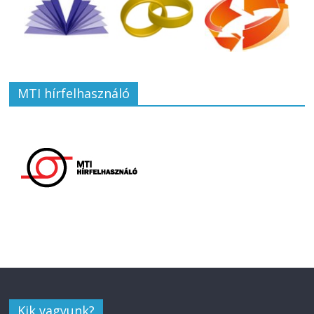
MTI hírfelhasználó
Kik vagyunk?