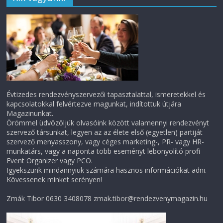
Évtizedes rendezvényszervezői tapasztalattal, ismeretekkel és
kapcsolatokkal felvértezve magunkat, indítottuk útjára
Magazinunkat.
Örömmel üdvözöljük olvasóink között valamennyi rendezvényt
szervező társunkat, legyen az az élete első (egyetlen) partiját
szervező menyasszony, vagy céges marketing-, PR- vagy HR-
munkatárs, vagy a naponta több eseményt lebonyolító profi
Event Organizer vagy PCO.
Igyekszünk mindannyiuk számára hasznos információkat adni.
Kövessenek minket serényen!
Zmák Tibor 0630 3408078 zmak.tibor@rendezvenymagazin.hu