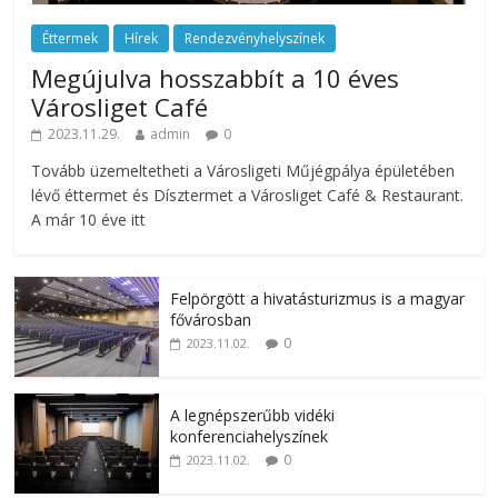
Éttermek
Hírek
Rendezvényhelyszínek
Megújulva hosszabbít a 10 éves
Városliget Café
2023.11.29.
admin
0
Tovább üzemeltetheti a Városligeti Műjégpálya épületében
lévő éttermet és Dísztermet a Városliget Café & Restaurant.
A már 10 éve itt
Felpörgött a hivatásturizmus is a magyar
fővárosban
0
2023.11.02.
A legnépszerűbb vidéki
konferenciahelyszínek
0
2023.11.02.