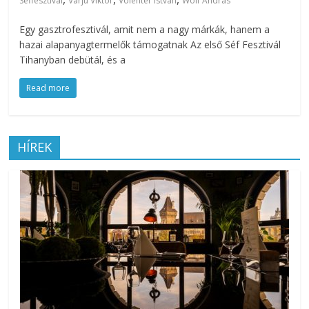
Séffesztivál
Varju Viktor
Volenter István
Wolf András
az
esküvőjüket
Egy gasztrofesztivál, amit nem a nagy márkák, hanem a
hazai alapanyagtermelők támogatnak Az első Séf Fesztivál
tervezgető
Tihanyban debütál, és a
kisasszonyoknak.
Read more
HÍREK