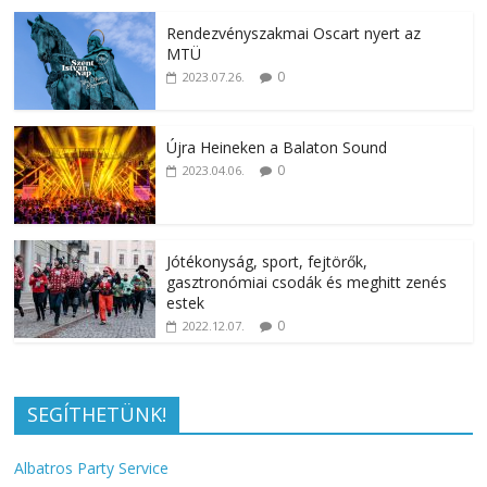
Rendezvényszakmai Oscart nyert az
MTÜ
0
2023.07.26.
Újra Heineken a Balaton Sound
0
2023.04.06.
Jótékonyság, sport, fejtörők,
gasztronómiai csodák és meghitt zenés
estek
0
2022.12.07.
SEGÍTHETÜNK!
Albatros Party Service