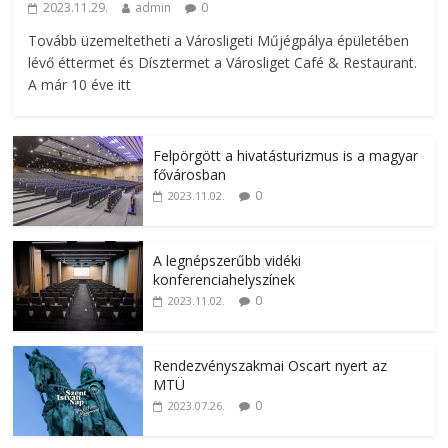
2023.11.29.
admin
0
Tovább üzemeltetheti a Városligeti Műjégpálya épületében
lévő éttermet és Dísztermet a Városliget Café & Restaurant.
A már 10 éve itt
Felpörgött a hivatásturizmus is a magyar
fővárosban
0
2023.11.02.
A legnépszerűbb vidéki
konferenciahelyszínek
0
2023.11.02.
Rendezvényszakmai Oscart nyert az
MTÜ
0
2023.07.26.