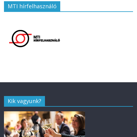
MTI hírfelhasználó
Kik vagyunk?