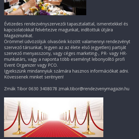
Évtizedes rendezvényszervezői tapasztalattal, ismeretekkel és
kapcsolatokkal felvértezve magunkat, indítottuk útjára
Magazinunkat.
Örömmel üdvözöljük olvasóink között valamennyi rendezvényt
szervező társunkat, legyen az az élete első (egyetlen) partiját
szervező menyasszony, vagy céges marketing-, PR- vagy HR-
munkatárs, vagy a naponta több eseményt lebonyolító profi
Event Organizer vagy PCO.
Igyekszünk mindannyiuk számára hasznos információkat adni.
Kövessenek minket serényen!
Zmák Tibor 0630 3408078 zmak.tibor@rendezvenymagazin.hu