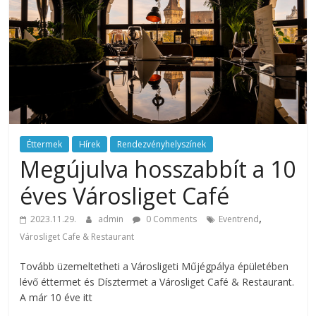
rendezvény
ajánlatok.
Rendezvények,
rendezvénytechnika,
rendezvényeszközök,
rendezvénygasztronómia,
catering.
Útmutató
úgy
Éttermek
Hírek
Rendezvényhelyszínek
a
Megújulva hosszabbít a 10
profi
éves Városliget Café
rendezvényszervező
kollégáknak,
,
2023.11.29.
admin
0 Comments
Eventrend
mint
Városliget Cafe & Restaurant
a
céges
Tovább üzemeltetheti a Városligeti Műjégpálya épületében
rendezvények
lévő éttermet és Dísztermet a Városliget Café & Restaurant.
szervezőinek,
A már 10 éve itt
vagy