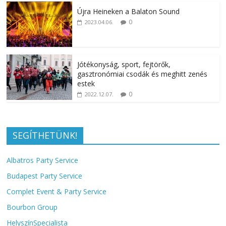
Újra Heineken a Balaton Sound
0
2023.04.06.
Jótékonyság, sport, fejtörők,
gasztronómiai csodák és meghitt zenés
estek
0
2022.12.07.
SEGÍTHETÜNK!
Albatros Party Service
Budapest Party Service
Complet Event & Party Service
Bourbon Group
HelyszínSpecialista