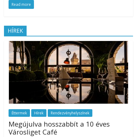
Read more
az
esküvőjüket
tervezgető
kisasszonyoknak.
HÍREK
Éttermek
Hírek
Rendezvényhelyszínek
Megújulva hosszabbít a 10 éves
Városliget Café