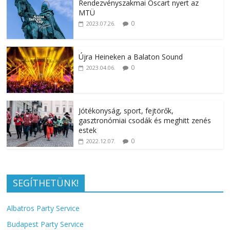
Rendezvényszakmai Oscart nyert az
MTÜ
0
2023.07.26.
Újra Heineken a Balaton Sound
0
2023.04.06.
Jótékonyság, sport, fejtörők,
gasztronómiai csodák és meghitt zenés
estek
0
2022.12.07.
SEGÍTHETÜNK!
Albatros Party Service
Budapest Party Service