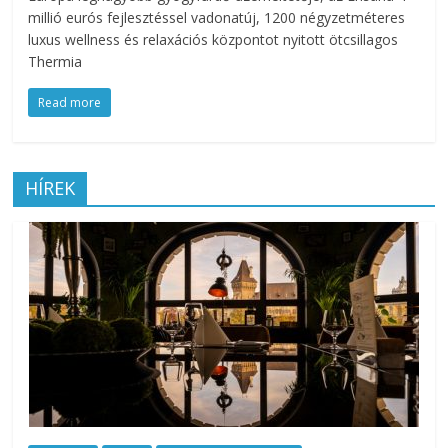
millió eurós fejlesztéssel vadonatúj, 1200 négyzetméteres
az
luxus wellness és relaxációs központot nyitott ötcsillagos
esküvőjüket
Thermia
tervezgető
kisasszonyoknak.
Read more
HÍREK