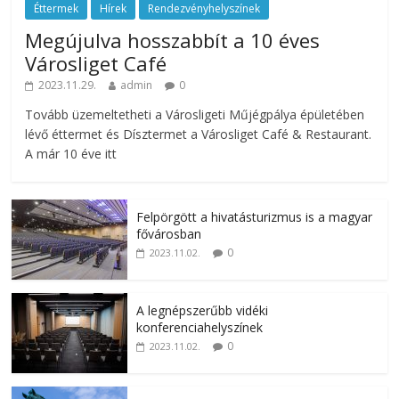
Éttermek
Hírek
Rendezvényhelyszínek
Megújulva hosszabbít a 10 éves
Városliget Café
2023.11.29.
admin
0
Tovább üzemeltetheti a Városligeti Műjégpálya épületében
lévő éttermet és Dísztermet a Városliget Café & Restaurant.
A már 10 éve itt
Felpörgött a hivatásturizmus is a magyar
fővárosban
0
2023.11.02.
A legnépszerűbb vidéki
konferenciahelyszínek
0
2023.11.02.