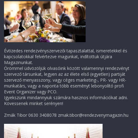
Évtizedes rendezvényszervezői tapasztalattal, ismeretekkel és
kapcsolatokkal felvértezve magunkat, indítottuk útjára
Magazinunkat.
Örömmel üdvözöljük olvasóink között valamennyi rendezvényt
szervező társunkat, legyen az az élete első (egyetlen) partiját
szervező menyasszony, vagy céges marketing-, PR- vagy HR-
munkatárs, vagy a naponta több eseményt lebonyolító profi
Event Organizer vagy PCO.
Igyekszünk mindannyiuk számára hasznos információkat adni.
Kövessenek minket serényen!
Zmák Tibor 0630 3408078 zmak.tibor@rendezvenymagazin.hu