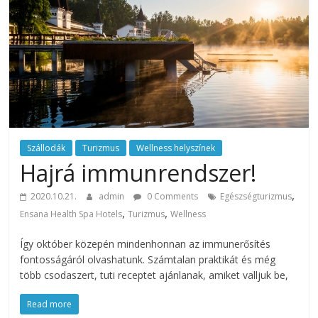
rendezvény
ajánlatok.
Rendezvények,
rendezvénytechnika,
rendezvényeszközök,
rendezvénygasztronómia,
catering.
Útmutató
úgy
Szállodák
Turizmus
Wellness helyszínek
a
Hajrá immunrendszer!
profi
,
rendezvényszervező
2020.10.21.
admin
0 Comments
Egészségturizmus
,
,
kollégáknak,
Ensana Health Spa Hotels
Turizmus
Wellness
mint
Így október közepén mindenhonnan az immunerősítés
a
fontosságáról olvashatunk. Számtalan praktikát és még
céges
több csodaszert, tuti receptet ajánlanak, amiket valljuk be,
rendezvények
szervezőinek,
Read more
vagy