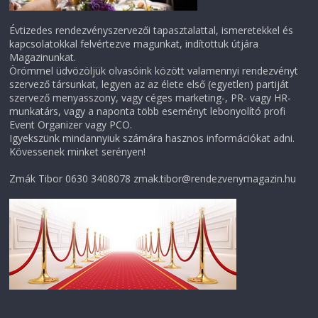
Évtizedes rendezvényszervezői tapasztalattal, ismeretekkel és
kapcsolatokkal felvértezve magunkat, indítottuk útjára
Magazinunkat.
Örömmel üdvözöljük olvasóink között valamennyi rendezvényt
szervező társunkat, legyen az az élete első (egyetlen) partiját
szervező menyasszony, vagy céges marketing-, PR- vagy HR-
munkatárs, vagy a naponta több eseményt lebonyolító profi
Event Organizer vagy PCO.
Igyekszünk mindannyiuk számára hasznos információkat adni.
Kövessenek minket serényen!
Zmák Tibor 0630 3408078 zmak.tibor@rendezvenymagazin.hu