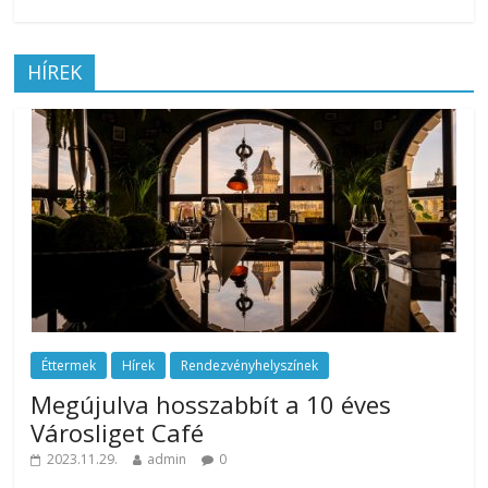
az
esküvőjüket
HÍREK
tervezgető
kisasszonyoknak.
Éttermek
Hírek
Rendezvényhelyszínek
Megújulva hosszabbít a 10 éves
Városliget Café
2023.11.29.
admin
0