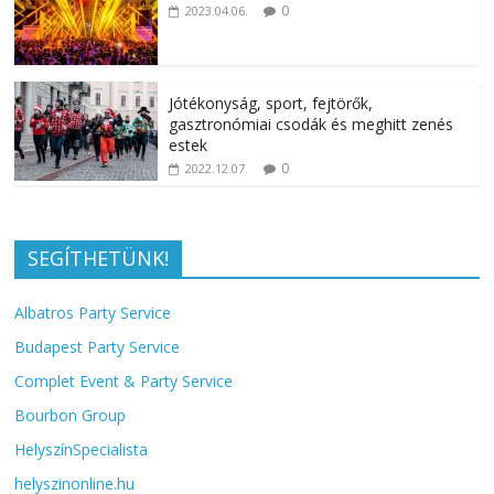
0
2023.04.06.
Jótékonyság, sport, fejtörők,
gasztronómiai csodák és meghitt zenés
estek
0
2022.12.07.
SEGÍTHETÜNK!
Albatros Party Service
Budapest Party Service
Complet Event & Party Service
Bourbon Group
HelyszínSpecialista
helyszinonline.hu