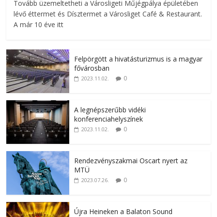
Tovább üzemeltetheti a Városligeti Műjégpálya épületében
lévő éttermet és Dísztermet a Városliget Café & Restaurant.
A már 10 éve itt
Felpörgött a hivatásturizmus is a magyar
fővárosban
0
2023.11.02.
A legnépszerűbb vidéki
konferenciahelyszínek
0
2023.11.02.
Rendezvényszakmai Oscart nyert az
MTÜ
0
2023.07.26.
Újra Heineken a Balaton Sound