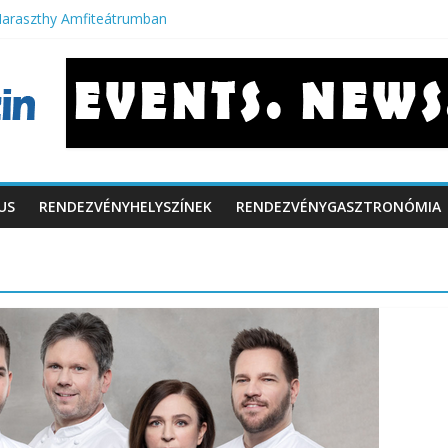
Haraszthy Amfiteátrumban
bbít a 10 éves Városliget Café
atásturizmus is a magyar fővárosban
vidéki konferenciahelyszínek
 filmek
US
RENDEZVÉNYHELYSZÍNEK
RENDEZVÉNYGASZTRONÓMIA