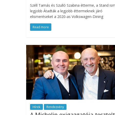
Széll Tamás és Szulló Szabina étterme, a Stand is
legjobb Átadták a legjobb éttermeknek járó
elismeréseket a 2020-as Volkswagen-Dining
Read more
Hírek
Rendezvény
A Michelin exigazgatója tesztel