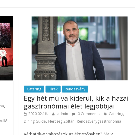
Catering
Hírek
Rendezvény
Egy hét múlva kiderül, kik a hazai
gasztronómiai élet legjobbjai
,
ha
,
2020.02.18.
admin
0 Comments
Catering
,
,
zulló
Dining Guide
Herczeg Zoltán
Rendezvénygasztronómia
Várhatók-e változások az élmezőnyben? Mely