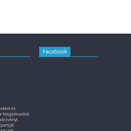
Facebook
tekkel és
ra Magazinunkat.
ndezvényt
partiját
vagy HR-