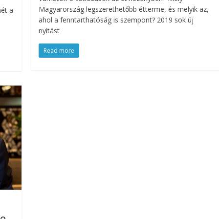
Magyarország legszerethetőbb étterme, és melyik az,
mét a
ahol a fenntarthatóság is szempont? 2019 sok új
nyitást
Read more
te