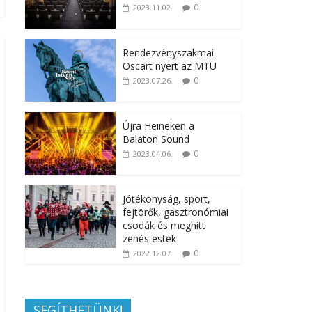
0
2023.11.02.
Rendezvényszakmai
Oscart nyert az MTÜ
0
2023.07.26.
Újra Heineken a
Balaton Sound
0
2023.04.06.
Jótékonyság, sport,
fejtörők, gasztronómiai
csodák és meghitt
zenés estek
0
2022.12.07.
SEGÍTHETÜNK!