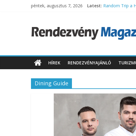
Skip
péntek, augusztus 7, 2026
Latest:
Random Trip a 
to
Megújulva hossza
content
Rendezvény
Felpörgött a hiv
A legnépszerűbb 
A legjobban várt
Magazin
Rendezvényhírek,
újdonságok
HÍREK
RENDEZVÉNYAJÁNLÓ
TURIZM
és
fejlesztések.
Dining Guide
Programok,
műsorok,
rendezvény
ajánlatok.
Rendezvények,
rendezvénytechnika,
rendezvényeszközök,
rendezvénygasztronómia,