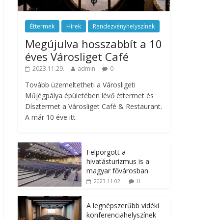
Éttermek
Hírek
Rendezvényhelyszínek
Megújulva hosszabbít a 10
éves Városliget Café
2023.11.29.
admin
0
Tovább üzemeltetheti a Városligeti
Műjégpálya épületében lévő éttermet és
Dísztermet a Városliget Café & Restaurant.
A már 10 éve itt
Felpörgött a
hivatásturizmus is a
magyar fővárosban
0
2023.11.02.
A legnépszerűbb vidéki
konferenciahelyszínek