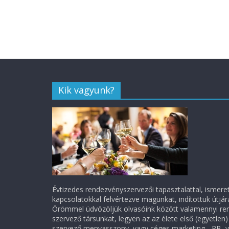
Kik vagyunk?
Évtizedes rendezvényszervezői tapasztalattal, ismere
kapcsolatokkal felvértezve magunkat, indítottuk útjá
Örömmel üdvözöljük olvasóink között valamennyi re
szervező társunkat, legyen az az élete első (egyetlen) 
szervező menyasszony, vagy céges marketing-, PR- 