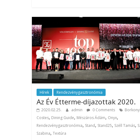
Hírek
Rendezvénygasztronómia
Az Év Étterme-díjazottak 2020.
2020.02.25.
admin
0 Comments
Borkony
,
,
,
,
Costes
Dining Guide
Mészáros Ádám
Onyx
,
,
,
,
Rendezvénygasztronómia
Stand
Stand25
Széll Tamás
S
,
Szabina
Textúra