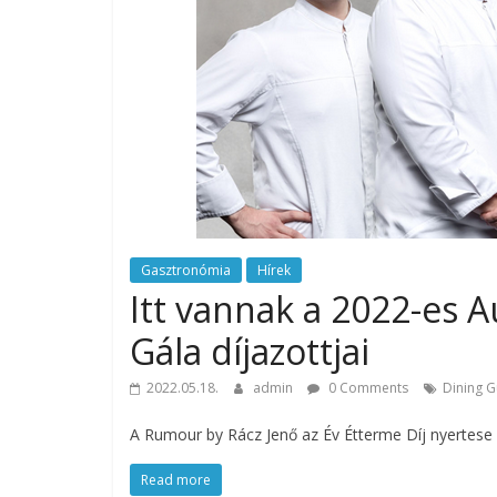
catering.
Útmutató
úgy
a
profi
rendezvényszervező
kollégáknak,
mint
a
céges
Gasztronómia
Hírek
rendezvények
Itt vannak a 2022-es 
szervezőinek,
Gála díjazottjai
vagy
az
2022.05.18.
admin
0 Comments
Dining G
esküvőjüket
tervezgető
A Rumour by Rácz Jenő az Év Étterme Díj nyertese 
kisasszonyoknak.
Read more