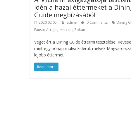
idén a hazai éttermeket a Dinin
Guide megbízásából
2020.02.05.
admin
0 Comments
Dining G
,
Fausto Arrighi
Herczeg Zoltán
Véget ért a Dining Guide éttermi tesztelése. Keves
mint egy hónap múlva kiderül, melyek Magyarorsz
lejobb éttermei.
Read more