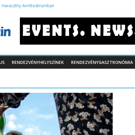
 Haraszthy Amfiteátrumban
zabbít a 10 éves Városliget Café
ivatásturizmus is a magyar fővárosban
b vidéki konferenciahelyszínek
rt filmek
US
RENDEZVÉNYHELYSZÍNEK
RENDEZVÉNYGASZTRONÓMIA