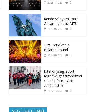
0
2023.11.02.
Rendezvényszakmai
Oscart nyert az MTÜ
0
2023.07.26.
Újra Heineken a
Balaton Sound
0
2023.04.06.
Jótékonyság, sport,
fejtörők, gasztronómiai
csodák és meghitt
zenés estek
0
2022.12.07.
SEGÍTHETÜNK!