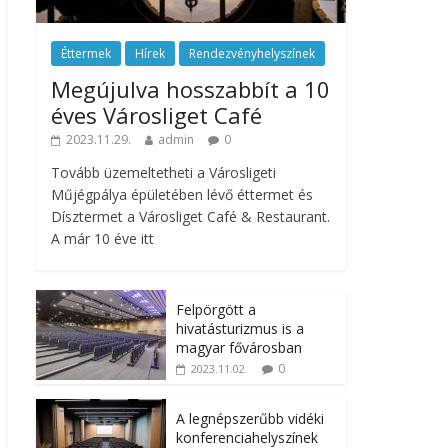
Éttermek
Hírek
Rendezvényhelyszínek
Megújulva hosszabbít a 10
éves Városliget Café
2023.11.29.
admin
0
Tovább üzemeltetheti a Városligeti
Műjégpálya épületében lévő éttermet és
Dísztermet a Városliget Café & Restaurant.
A már 10 éve itt
Felpörgött a
hivatásturizmus is a
magyar fővárosban
0
2023.11.02.
A legnépszerűbb vidéki
konferenciahelyszínek