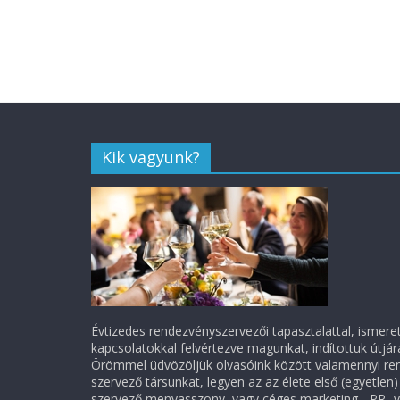
Kik vagyunk?
Évtizedes rendezvényszervezői tapasztalattal, ismere
kapcsolatokkal felvértezve magunkat, indítottuk útjá
Örömmel üdvözöljük olvasóink között valamennyi re
szervező társunkat, legyen az az élete első (egyetlen) 
szervező menyasszony, vagy céges marketing-, PR- 