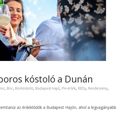
boros kóstoló a Dunán
,
,
,
,
,
,
,
Bor
Bor
Borkóstoló
Budapest Hajó
PH-érték
REDy
Rendezvény
zemtanúi az érdeklődők a Budapest Hajón, ahol a legvagányabb