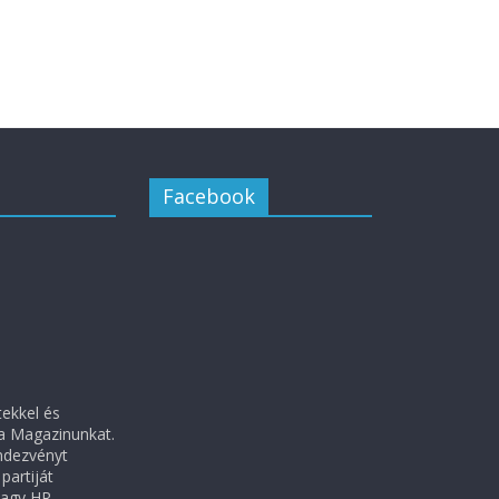
Facebook
tekkel és
ra Magazinunkat.
ndezvényt
partiját
vagy HR-